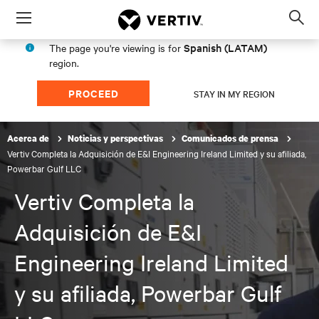
Menu
Op
sea
Spanish (LATAM)
The page you're viewing is for
mod
region.
PROCEED
STAY IN MY REGION
Acerca de
Noticias y perspectivas
Comunicados de prensa
Vertiv Completa la Adquisición de E&I Engineering Ireland Limited y su afiliada,
Powerbar Gulf LLC
Vertiv Completa la
Adquisición de E&I
Engineering Ireland Limited
y su afiliada, Powerbar Gulf