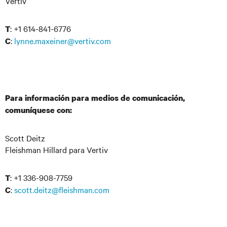
Vertiv
: +1 614-841-6776
T
:
lynne.maxeiner@vertiv.com
C
Para información para medios de comunicación,
comuníquese con:
Scott Deitz
Fleishman Hillard para Vertiv
: +1 336-908-7759
T
:
scott.deitz@fleishman.com
C