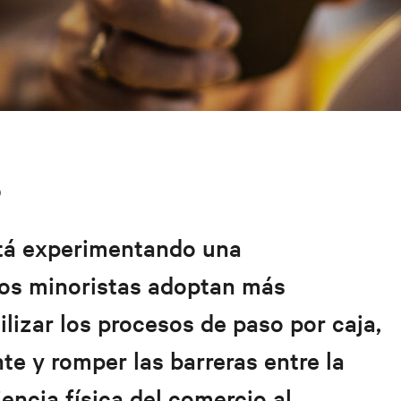
D
está experimentando una
los minoristas adoptan más
ilizar los procesos de paso por caja,
nte y romper las barreras entre la
iencia física del comercio al