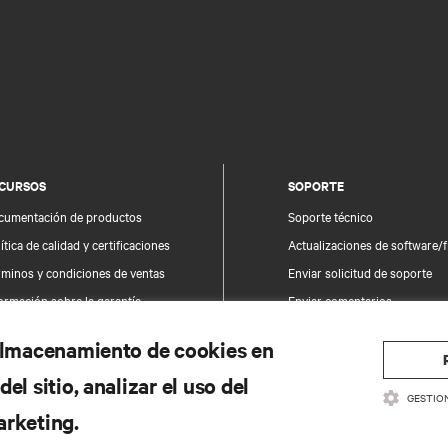
CURSOS
SOPORTE
cumentación de productos
Soporte técnico
ítica de calidad y certificaciones
Actualizaciones de software/
rminos y condiciones de ventas
Enviar solicitud de soporte
ormación sobre la garantía
Enviar comentarios
tentes
Contactos
 almacenamiento de cookies en
a del sitio
Registro de productos
el sitio, analizar el uso del
Información y seguridad del 
GESTIO
Informar de un problema de 
arketing.