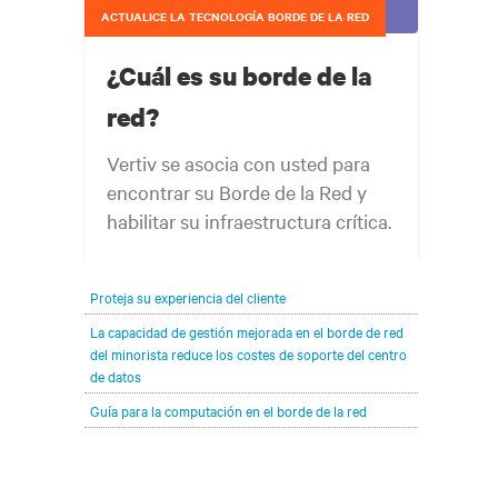
ACTUALICE LA TECNOLOGÍA BORDE DE LA RED
¿Cuál es su borde de la
red?
Vertiv se asocia con usted para
encontrar su Borde de la Red y
habilitar su infraestructura crítica.
Su borde de la red siempre evoluciona hacia
Proteja su experiencia del cliente
donde sea que sus clientes estén y para lo que
necesiten. Su desafío es mantenerse al ritmo de
La capacidad de gestión mejorada en el borde de red
del minorista reduce los costes de soporte del centro
esa evolución.
de datos
Guía para la computación en el borde de la red