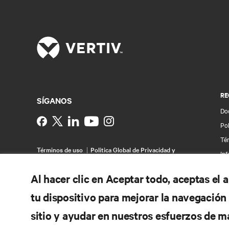
RE
SÍGANOS
Do
Instagram
Pol
Té
Términos de uso
Politica Global de Privacidad y
Inf
Cookies
Declaración de accesibilidad
Pa
©
2026 Vertiv Group Corp. Todos los derechos
Al hacer clic en Aceptar todo, aceptas el
reservados.
Map
tu dispositivo para mejorar la navegación d
sitio y ayudar en nuestros esfuerzos de m