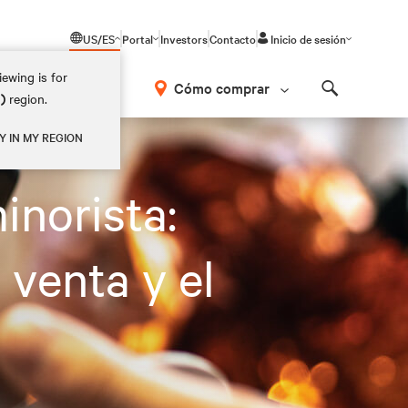
US/ES
Portal
Investors
Contacto
Inicio de sesión
ewing is for
Cómo comprar
M)
region.
Search
Y IN MY REGION
TI
inorista:
 venta y el