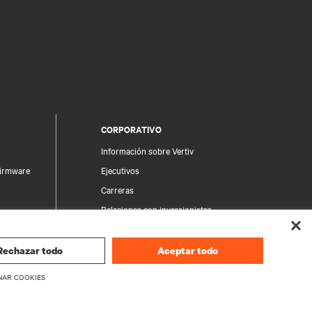
CORPORATIVO
Información sobre Vertiv
firmware
Ejecutivos
Carreras
Relaciones con inversionistas
Ética y Cumplimiento
Sus opciones de privacidad
Rechazar todo
Aceptar todo
producto
Avisos de privacidad
NAR COOKIES
seguridad