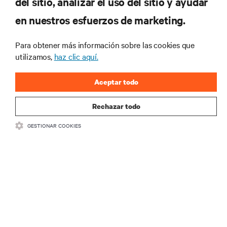
del sitio, analizar el uso del sitio y ayudar
RECURSOS
en nuestros esfuerzos de marketing.
Para obtener más información sobre las cookies que
SOPORTE
utilizamos,
haz clic aquí.
CORPORATIVO
Aceptar todo
Rechazar todo
GESTIONAR COOKIES
SÍGANOS
Insta
•
•
Términos de uso
Politica Global de Privacidad y Cookies
Declaración de
accesibilidad
©
2026 Vertiv Group Corp. Todos los derechos reservados.