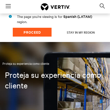
Menu
Op
sea
Spanish (LATAM)
The page you're viewing is for
mod
region.
PROCEED
STAY IN MY REGION
Proteja su experiencia como cliente
Proteja su experiencia como
cliente