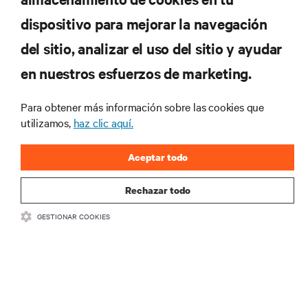
dispositivo para mejorar la navegación
del sitio, analizar el uso del sitio y ayudar
RECURSOS
en nuestros esfuerzos de marketing.
SOPORTE
Para obtener más información sobre las cookies que
utilizamos,
haz clic aquí.
CORPORATIVO
Aceptar todo
Rechazar todo
GESTIONAR COOKIES
SÍGANOS
Insta
•
•
Términos de uso
Politica Global de Privacidad y Cookies
Declaración de