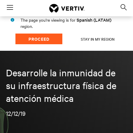
Menu
Op
sea
Spanish (LATAM)
The page you're viewing is for
mod
region.
PROCEED
STAY IN MY REGION
Desarrolle la inmunidad de
su infraestructura física de
atención médica
12/12/19