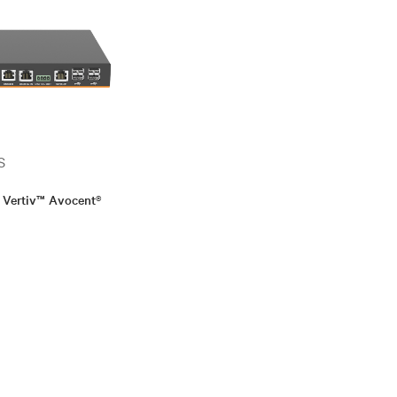
S
l Vertiv™ Avocent®