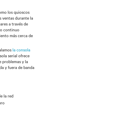
como los quioscos
s ventas durante la
ares a través de
to continuo
miento más cerca de
stalamos
la consola
sola serial ofrece
e problemas y la
nda y fuera de banda
e la red
uro