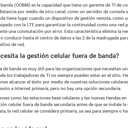
 banda (OOBM) es la capacidad que tiene un gerente de TI de con
 distancia por medio de otro canal, como un servidor de consola s
nda tiene lugar cuando un dispositivo de gestión remota, como u
quipado con la LTE para garantizar la continuidad como una red 
nte una conmutación por error. Esta característica elimina la n
 o conducir hasta el centro de datos a las 2 de la madrugada par
itivo de red.
esita la gestión celular fuera de banda?
a de banda es muy útil para las organizaciones que necesitan un
de los trabajadores de TI no siempre pueden estar en el sitio. H
es alcanzar el éxito por medio de nuestras soluciones celulares
xión a Internet primaria, pero no hay una opción secundaria.
ones como las estaciones base celulares y las nuevas tiendas en
tión celular fuera de banda secundaria antes de que se instale la
a, la red celular se considera primaria, ya sea para siempre o has