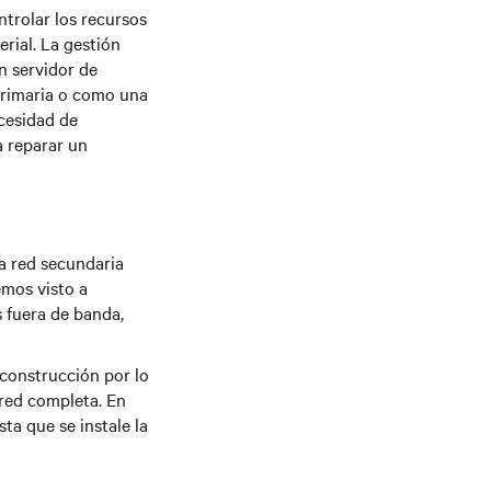
trolar los recursos
erial. La gestión
n servidor de
primaria o como una
ecesidad de
a reparar un
a red secundaria
emos visto a
 fuera de banda,
 construcción por lo
 red completa. En
ta que se instale la