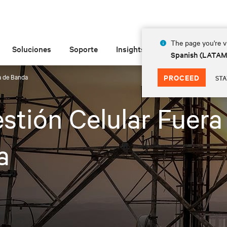
The page you're vi
Soluciones
Soporte
Insights
Acerca de
Spanish (LATA
a de Banda
PROCEED
STA
stión Celular Fuera
a