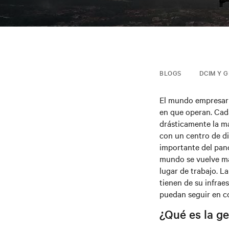
BLOGS
DCIM Y G
El mundo empresari
en que operan. Cada
drásticamente la ma
con un centro de di
importante del pan
mundo se vuelve más
lugar de trabajo. L
tienen de su infrae
puedan seguir en co
¿Qué es la ge