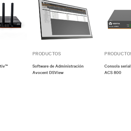
PRODUCTOS
PRODUCTO
rtiv™
Software de Administración
Consola seria
Avocent DSView
ACS 800