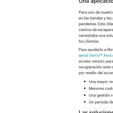
Una aplicació
Para uno de nuest
en las tiendas y la
pandemia. Este clie
cientos de escapara
necesitaba una solu
los clientes.
Para ayudarlo a lib
serial Vertiv™ Avoc
acceso remoto para 
recuperación ante d
por medio del acces
Una mayor res
Menores costo
Una gestión r
Un periodo de
Las solucione