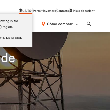
US/ES
Portal
Investors
Contacto
Inicio de sesión
ewing is for
Cómo comprar
M)
region.
Search
Y IN MY REGION
 de