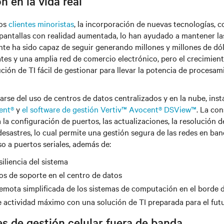
n en la vida real
ros
clientes minoristas
, la incorporación de nuevas tecnologías, 
s pantallas con realidad aumentada, lo han ayudado a mantener la
nte ha sido capaz de seguir generando millones y millones de dól
tes y una amplia red de comercio electrónico, pero el crecimien
ción de TI fácil de gestionar para llevar la potencia de procesa
rarse del uso de centros de datos centralizados y en la nube, in
ent®
y
el software de gestión Vertiv™ Avocent® DSView™
. La con
la configuración de puertos, las actualizaciones, la resolución d
esastres, lo cual permite una gestión segura de las redes en ba
o a puertos seriales, además de:
iliencia del sistema
s de soporte en el centro de datos
emota simplificada de los sistemas de computación en el borde d
 actividad máximo con una solución de TI preparada para el fut
s de gestión celular fuera de banda