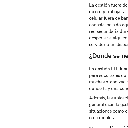
La gestión fuera de
de red y trabajar a
celular fuera de ba
consola, ha sido e
red secundaria dura
despertar a alguien
servidor o un dispos
¿Dónde se nec
La gestión LTE fuer
para sucursales don
muchas organizacion
donde hay una cone
Además, las ubicaci
general usan la ges
situaciones como est
red completa.