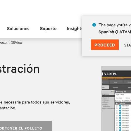
The page you're vi
Soluciones
Soporte
Insights
Acerca de
Spanish (LATA
vocent DSView
PROCEED
STA
tración
es necesaria para todos sus servidores,
entación.
OBTENER EL FOLLETO