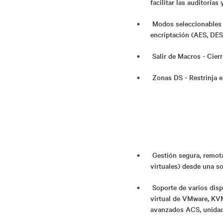
facilitar las auditorías
Modos seleccionables 
encriptación (AES, DES
Salir de Macros - Cier
Zonas DS - Restrinja el
Gestión segura, remota
virtuales) desde una so
Soporte de varios disp
virtual de VMware, KVM
avanzados ACS, unidad