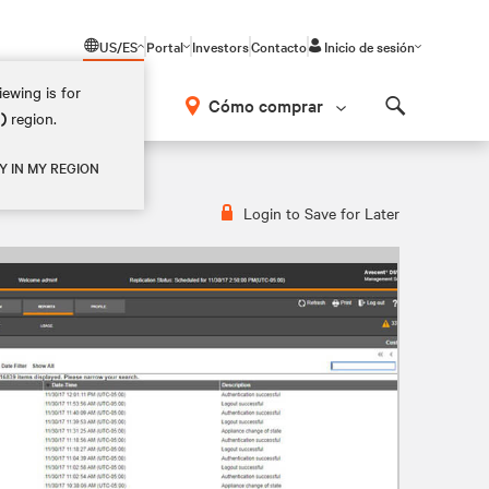
US/ES
Portal
Investors
Contacto
Inicio de sesión
ewing is for
Cómo comprar
M)
region.
Search
Y IN MY REGION
Login to Save for Later