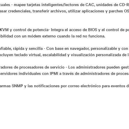
tuales - mapee tarjetas inteligentes/lectores de CAC, unidades de CD
sar credenciales, transferir archivos, utilizar aplicaciones y parches 
KVM y control de potencia- Integra el acceso de BIOS y el control de p
ibilidad con un módem externo cuando la red no funciona.
nfiable, rápida y sencilla - Con base en navegador, personalizable y con 
incluyen teclado virtual, escalabilidad y visualización personalizada de 
adores de procesadores de servicio - Los administradores pueden gesti
servidores individuales con IPMI a través de administradores de proces
larmas SNMP y las notificaciones por correo electrónico para eventos d