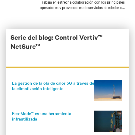
Trabaja en estrecha colaboración con los principales
operadores y proveedores de servicios alrededor del
mundo, con un enfoque en soluciones de energía de
CD que contribuyan a reducir los costos operativos y
aumentar la confiabilidad en las aplicaciones de
redes críticas. Henrik posee una patente para la
Gestión Inteligente de la Carga: una solución de
Serie del blog: Control Vertiv™
software y hardware con la cual monitorear la
NetSure™
distribución eléctrica para una mayor disponibilidad
en el sitio y una mejor eficiencia energética.
La gestión de la ola de calor 5G a través de
la climatización inteligente
Eco-Mode™ es una herramienta
infrautilizada