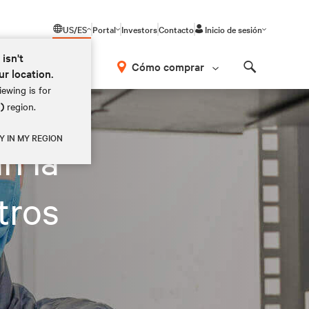
US/ES
Portal
Investors
Contacto
Inicio de sesión
 isn't
Cómo comprar
ur location.
Search
ewing is for
M)
region.
Y IN MY REGION
n la
tros