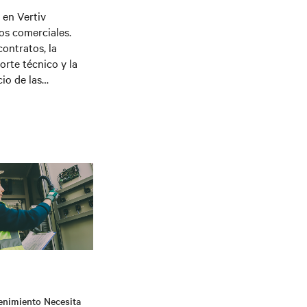
 en Vertiv
os comerciales.
contratos, la
porte técnico y la
io de las
as especializadas
porte en el
 relaciones a largo
nimiento Necesita