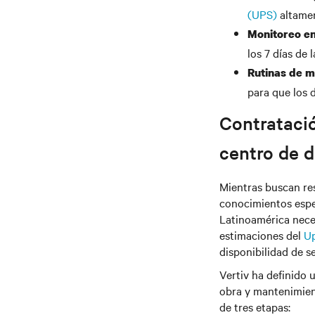
(UPS)
altamen
Monitoreo en
los 7 días de 
Rutinas de m
para que los 
Contratació
centro de 
Mientras buscan re
conocimientos espec
Latinoamérica neces
estimaciones del
Up
disponibilidad de s
Vertiv ha definido 
obra y mantenimient
de tres etapas: