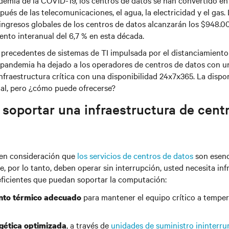
demia de la COVID-19, los centros de datos se han convertido en 
spués de las telecomunicaciones, el agua, la electricidad y el ga
 ingresos globales de los centros de datos alcanzarán los $948.0
ento interanual del 6,7 % en esta década.
 precedentes de sistemas de TI impulsada por el distanciamiento
 pandemia ha dejado a los operadores de centros de datos con u
 infraestructura crítica con una disponibilidad 24x7x365. La dispo
ial, pero ¿cómo puede ofrecerse?
 soportar una infraestructura de cent
 en consideración que
los servicios de centros de datos
son esenc
 por lo tanto, deben operar sin interrupción, usted necesita inf
 eficientes que puedan soportar la computación:
para mantener el equipo crítico a temper
nto térmico adecuado
, a través de
unidades de suministro ininterr
gética optimizada