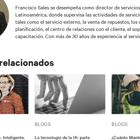
Francisco Sales se desempeña como director de servicios
Latinoamérica, donde supervisa las actividades de servici
tales como el servicio externo, la venta de repuestos, los 
planificación, el centro de relaciones con el cliente, el so
capacitación. Con más de 30 años de experiencia al servic
aplicaciones de misión crítica, ha trabajado para industri
como la atención médica y las telecomunicaciones. Francisco ha formado
parte de Vertiv desde el 2016 y ha hecho un importante a
 relacionados
crecimiento sostenible de la compañía, enfocado en forjar
plazo con los clientes.
BLOGS
BLOGS
 Inteligente.
La tecnología de la IA: parte
¿Cuánto Mante