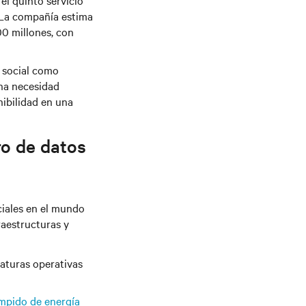
el quinto servicio
s. La compañía estima
00 millones, con
 social como
na necesidad
nibilidad en una
ro de datos
iales en el mundo
raestructuras y
aturas operativas
umpido de energía