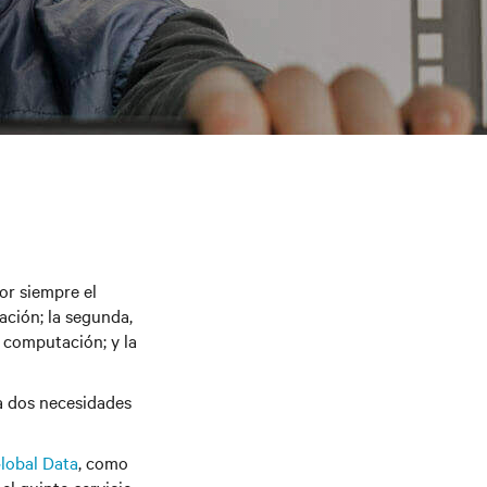
r siempre el
ación; la segunda,
a computación; y la
da dos necesidades
lobal Data
, como