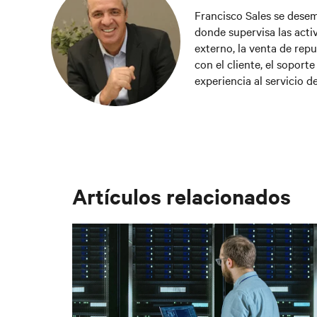
Francisco Sales se desem
donde supervisa las activ
externo, la venta de repu
con el cliente, el soport
experiencia al servicio d
industrias especializada
Francisco ha formado pa
aporte en el crecimiento
largo plazo con los clien
Artículos relacionados