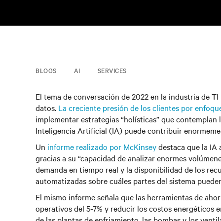
BLOGS
AI
SERVICES
El tema de conversación de 2022 en la industria de TI 
datos.
La creciente presión de los clientes por enfoq
implementar estrategias “holísticas” que contemplan l
Inteligencia Artificial (IA) puede contribuir enormem
Un
informe realizado por McKinsey
destaca que la IA 
gracias a su “capacidad de analizar enormes volúmenes
demanda en tiempo real y la disponibilidad de los recu
automatizadas sobre cuáles partes del sistema puede
El mismo informe señala que las herramientas de ahor
operativos del 5-7% y reducir los costos energéticos 
de las plantas de enfriamiento, las bombas y los venti