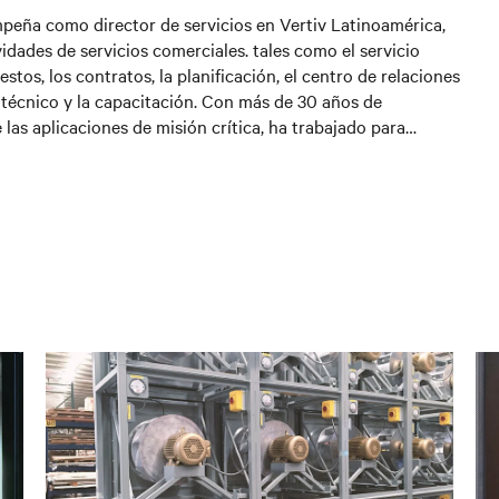
peña como director de servicios en Vertiv Latinoamérica,
idades de servicios comerciales. tales como el servicio
estos, los contratos, la planificación, el centro de relaciones
e técnico y la capacitación. Con más de 30 años de
e las aplicaciones de misión crítica, ha trabajado para
s como la atención médica y las telecomunicaciones.
rte de Vertiv desde el 2016 y ha hecho un importante
 sostenible de la compañía, enfocado en forjar relaciones a
tes.