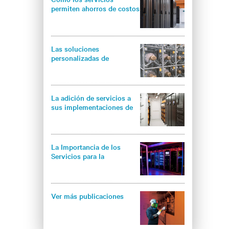
permiten ahorros de costos
y un enfriamiento más
eficiente y efectivo del
centro de datos
Las soluciones
personalizadas de
enfriamiento exigen
servicios personalizados
de enfriamiento industrial
La adición de servicios a
sus implementaciones de
Centro de datos modulares
integrados maximiza los
beneficios operativos
La Importancia de los
Servicios para la
Sostenibilidad del Centro
de Datos
Ver más publicaciones