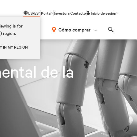
US/ES
Portal
Investors
Contacto
Inicio de sesión
ewing is for
Cómo comprar
M)
region.
Search
Y IN MY REGION
ental de la