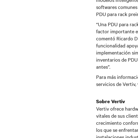
softwares comunes d
PDU para rack prein
“Una PDU para rack
factor importante e
comentó Ricardo Duq
funcionalidad apoya
implementación simp
inventarios de PDU
antes”.
Para más informaci
servicios de Vertiv, 
Sobre Vertiv
Vertiv ofrece hardw
vitales de sus clie
crecimiento conform
los que se enfrenta
instalaciones indust