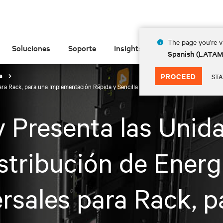
The page you're vi
Soluciones
Soporte
Insights
Acerca de
Spanish (LATA
PROCEED
sa
STA
para Rack, para una Implementación Rápida y Sencilla en Cualquier Parte del Mundo
v Presenta las Unid
stribución de Energ
rsales para Rack, p