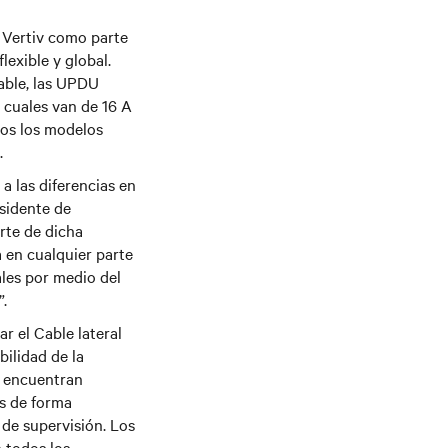
r Vertiv como parte
exible y global.
able, las UPDU
 cuales van de 16 A
dos los modelos
.
a las diferencias en
esidente de
arte de dicha
 en cualquier parte
les por medio del
”.
r el Cable lateral
bilidad de la
e encuentran
es de forma
de supervisión. Los
 todos los