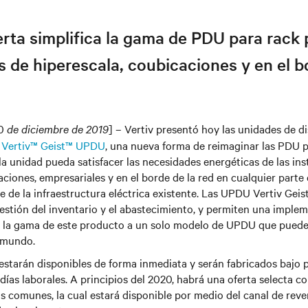
rta simplifica la gama de PDU para rack 
s de hiperescala, coubicaciones y en el b
0
de diciembre de 2019
] – Vertiv presentó hoy las unidades de d
s
Vertiv™ Geist™ UPDU
, una nueva forma de reimaginar las PDU 
a unidad pueda satisfacer las necesidades energéticas de las ins
aciones, empresariales y en el borde de la red en cualquier parte
de la infraestructura eléctrica existente. Las UPDU Vertiv Geis
estión del inventario y el abastecimiento, y permiten una impl
ar la gama de este producto a un solo modelo de UPDU que puede
l mundo.
estarán disponibles de forma inmediata y serán fabricados bajo 
días laborales. A principios del 2020, habrá una oferta selecta co
s comunes, la cual estará disponible por medio del canal de rev