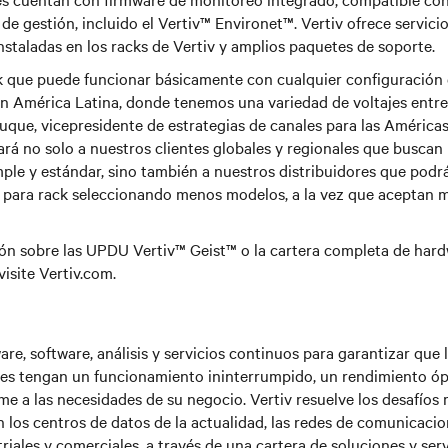
e gestión, incluido el Vertiv™ Environet™. Vertiv ofrece servici
staladas en los racks de Vertiv y amplios paquetes de soporte.
 que puede funcionar básicamente con cualquier configuración e
n América Latina, donde tenemos una variedad de voltajes entre 
ue, vicepresidente de estrategias de canales para las Américas 
rá no solo a nuestros clientes globales y regionales que buscan
le y estándar, sino también a nuestros distribuidores que podr
 para rack seleccionando menos modelos, a la vez que aceptan 
ón sobre las UPDU Vertiv™ Geist™ o la cartera completa de hard
visite Vertiv.com.
are, software, análisis y servicios continuos para garantizar que 
ntes tengan un funcionamiento ininterrumpido, un rendimiento ó
e a las necesidades de su negocio. Vertiv resuelve los desafíos
n los centros de datos de la actualidad, las redes de comunicacio
riales y comerciales, a través de una cartera de soluciones y ser