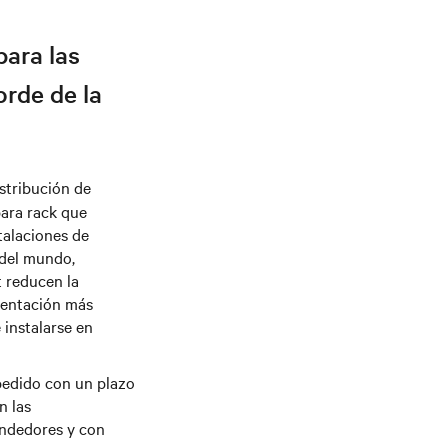
para las
orde de la
istribución de
para rack que
talaciones de
 del mundo,
t reducen la
ementación más
 instalarse en
pedido con un plazo
n las
endedores y con