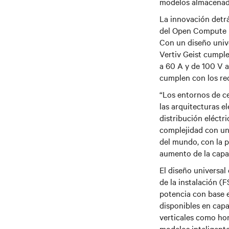
modelos almacenad
La innovación detrá
del Open Compute Pr
Con un diseño univ
Vertiv Geist cumpl
a 60 A y de 100 V a
cumplen con los req
“Los entornos de ce
las arquitecturas el
distribución eléctr
complejidad con un
del mundo, con la p
aumento de la capac
El diseño universal
de la instalación (F
potencia con base 
disponibles en capa
verticales como hor
modelos inteligent