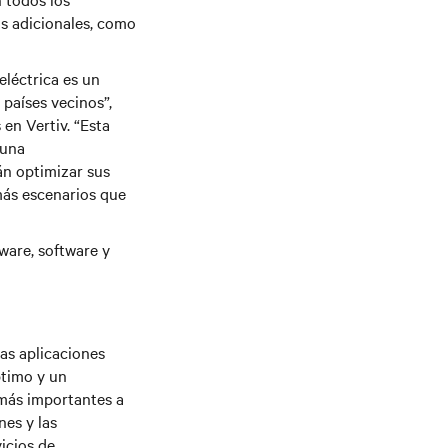
os adicionales, como
léctrica es un
países vecinos”,
en Vertiv. “Esta
 una
án optimizar sus
más escenarios que
ware, software y
las aplicaciones
ptimo y un
 más importantes a
nes y las
vicios de