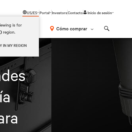
US/ES
Portal
Investors
Contacto
Inicio de sesión
ewing is for
Cómo comprar
M)
region.
Search
Y IN MY REGION
ades
ía
ara