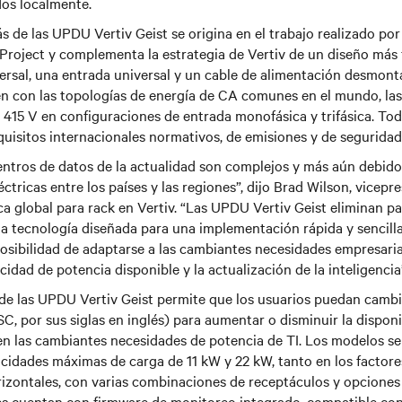
os localmente.
s de las UPDU Vertiv Geist se origina en el trabajo realizado po
oject y complementa la estrategia de Vertiv de un diseño más fl
ersal, una entrada universal y un cable de alimentación desmont
en con las topologías de energía de CA comunes en el mundo, las
 415 V en configuraciones de entrada monofásica y trifásica. To
uisitos internacionales normativos, de emisiones y de seguridad
ntros de datos de la actualidad son complejos y más aún debido 
éctricas entre los países y las regiones”, dijo Brad Wilson, vicepr
ica global para rack en Vertiv. “Las UPDU Vertiv Geist eliminan p
a tecnología diseñada para una implementación rápida y sencilla
osibilidad de adaptarse a las cambiantes necesidades empresaria
idad de potencia disponible y la actualización de la inteligencia
 de las UPDU Vertiv Geist permite que los usuarios puedan cambia
SC, por sus siglas en inglés) para aumentar o disminuir la disponi
en las cambiantes necesidades de potencia de TI. Los modelos s
cidades máximas de carga de 11 kW y 22 kW, tanto en los factor
izontales, con varias combinaciones de receptáculos y opciones 
es cuentan con firmware de monitoreo integrado, compatible con