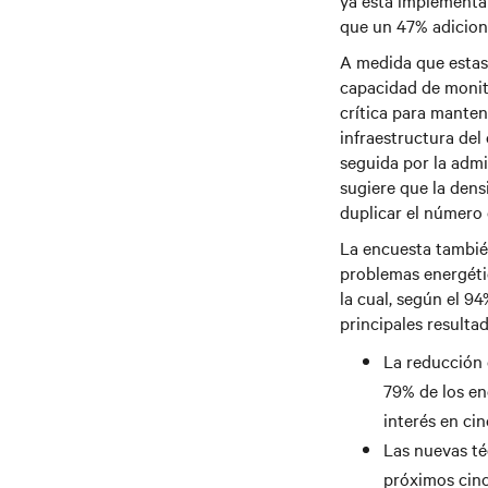
ya está implementa
que un 47% adicion
A medida que estas 
capacidad de monit
crítica para mantene
infraestructura del
seguida por la admi
sugiere que la dens
duplicar el número 
La encuesta también
problemas energétic
la cual, según el 9
principales resulta
La reducción 
79% de los en
interés en ci
Las nuevas té
próximos cinc