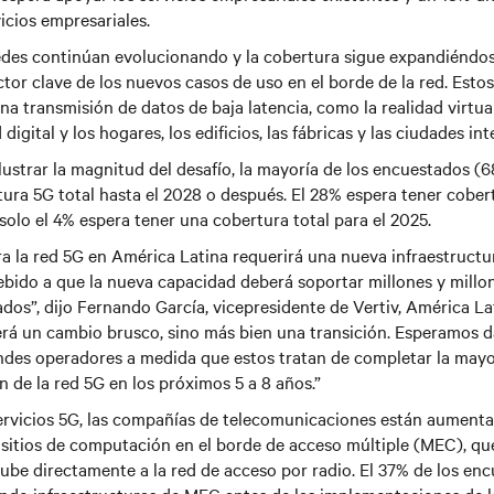
icios empresariales.
edes continúan evolucionando y la cobertura sigue expandiéndose
ctor clave de los nuevos casos de uso en el borde de la red. Esto
a transmisión de datos de baja latencia, como la realidad virtual
digital y los hogares, los edificios, las fábricas y las ciudades int
lustrar la magnitud del desafío, la mayoría de los encuestados (
ura 5G total hasta el 2028 o después. El 28% espera tener cobert
solo el 4% espera tener una cobertura total para el 2025.
a la red 5G en América Latina requerirá una nueva infraestructu
 debido a que la nueva capacidad deberá soportar millones y mill
dos”, dijo Fernando García, vicepresidente de Vertiv, América La
erá un cambio brusco, sino más bien una transición. Esperamos 
ndes operadores a medida que estos tratan de completar la mayo
n de la red 5G en los próximos 5 a 8 años.”
servicios 5G, las compañías de telecomunicaciones están aumenta
itios de computación en el borde de acceso múltiple (MEC), que
ube directamente a la red de acceso por radio. El 37% de los en