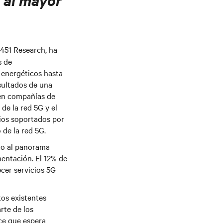
y al mayor
 451 Research, ha
s de
 energéticos hasta
esultados de una
 en compañías de
de la red 5G y el
cios soportados por
 de la red 5G.
to al panorama
entación. El 12% de
ecer servicios 5G
tos existentes
rte de los
ce que espera