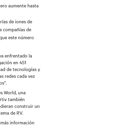
mero aumente hasta
rías de iones de
las compañías de
a que este número
ya enfrentado la
gación en 451
dad de tecnologías y
as redes cada vez
os”.
es World, una
rtiv también
udieran construir un
tema de RV.
 más información