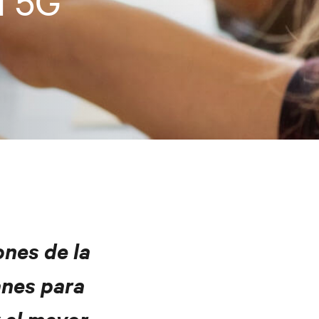
d 5G
ones de la
anes para