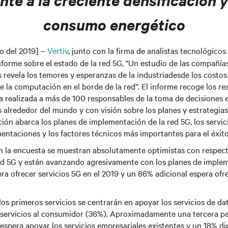
nte a la creciente densificación 
consumo energético
o del 2019] –
Vertiv
, junto con la firma de analistas tecnológicos
forme sobre el estado de la red 5G,
"Un estudio de las compañía
revela los temores y esperanzas de la industria
desde los costos
e la computación en el borde de la red”. El informe recoge los r
a realizada a más de 100 responsables de la toma de decisiones
alrededor del mundo y con visión sobre los planes y estrategias 
ción abarca los planes de implementación de la red 5G, los servi
entaciones y los factores técnicos más importantes para el éxito
en la encuesta se muestran absolutamente optimistas con respec
red 5G y están avanzando agresivamente con los planes de implem
ra ofrecer servicios 5G en el 2019 y un 86% adicional espera ofr
los primeros servicios se centrarán en apoyar los servicios de da
 servicios al consumidor (36%). Aproximadamente una tercera pa
spera apoyar los servicios empresariales existentes y un 18% di