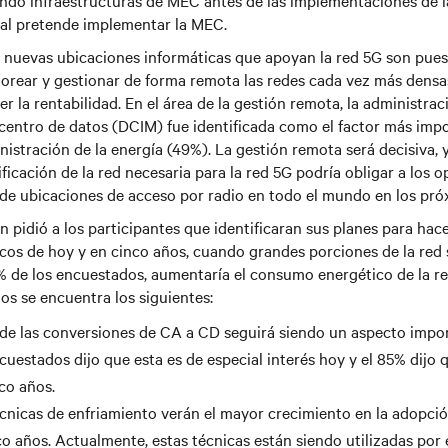
ndo infraestructuras de MEC antes de las implementaciones de l
al pretende implementar la MEC.
nuevas ubicaciones informáticas que apoyan la red 5G son puesta
orear y gestionar de forma remota las redes cada vez más densa
r la rentabilidad. En el área de la gestión remota, la administrac
 centro de datos (DCIM) fue identificada como el factor más imp
nistración de la energía (49%). La gestión remota será decisiva, 
ificación de la red necesaria para la red 5G podría obligar a los 
de ubicaciones de acceso por radio en todo el mundo en los pró
 pidió a los participantes que identificaran sus planes para hace
os de hoy y en cinco años, cuando grandes porciones de la red 
4% de los encuestados, aumentaría el consumo energético de la re
dos se encuentra los siguientes:
de las conversiones de CA a CD seguirá siendo un aspecto impor
cuestados dijo que esta es de especial interés hoy y el 85% dijo 
nco años.
cnicas de enfriamiento verán el mayor crecimiento en la adopció
o años. Actualmente, estas técnicas están siendo utilizadas por 