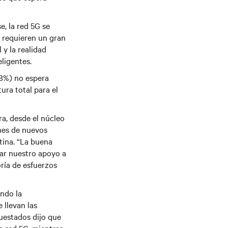
, la red 5G se
s requieren un gran
 y la realidad
eligentes.
68%) no espera
ura total para el
ra, desde el núcleo
ones de nuevos
tina. “La buena
dar nuestro apoyo a
ría de esfuerzos
ndo la
 llevan las
cuestados dijo que