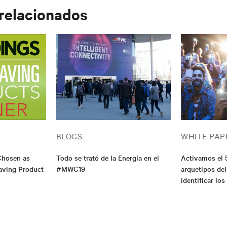
 relacionados
BLOGS
WHITE PAP
Chosen as
Todo se trató de la Energía en el
Activamos el 
ving Product
#MWC19
arquetipos del
identificar l