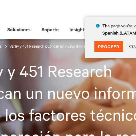
The page you're vi
Soluciones
Soporte
Insights
Acerca de
Spanish (LATA
Vertiv y 451 Research publican un nuevo informe sobre los factores técnicos y
PROCEED
sa
STA
v y 451 Research
can un nuevo infor
 los factores técnic