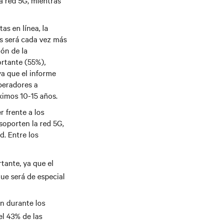
a red 5G, mientras
s en línea, la
s será cada vez más
ión de la
ortante (55%),
ya que el informe
operadores a
ximos 10-15 años.
r frente a los
soporten la red 5G,
d. Entre los
tante, ya que el
que será de especial
n durante los
el 43% de las