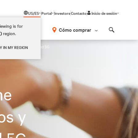
US/ES
Portal
Investors
Contacto
Inicio de sesión
ewing is for
Cómo comprar
M)
region.
Search
 la preparación para la red 5G
Y IN MY REGION
me
os y