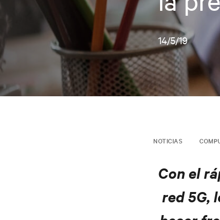
la pr
14/5/19
NOTICIAS
COMPU
Con el rá
red 5G, 