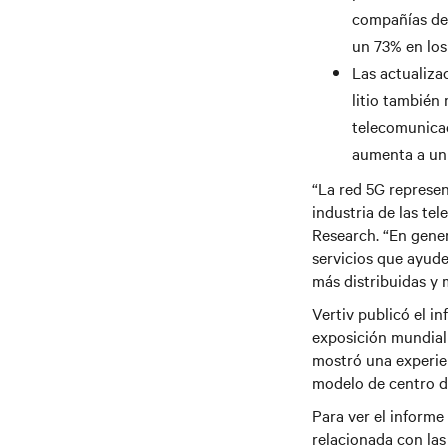
compañías de
un 73% en los
Las actualiza
litio también
telecomunicac
aumenta a un
“La red 5G represen
industria de las te
Research. “En gener
servicios que ayude
más distribuidas y 
Vertiv publicó el i
exposición mundial 
mostró una experien
modelo de centro d
Para ver el informe
relacionada con las