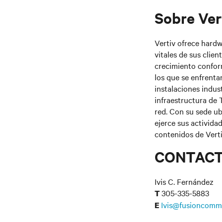
Sobre Ver
Vertiv ofrece hardw
vitales de sus cli
crecimiento conform
los que se enfrenta
instalaciones indust
infraestructura de T
red. Con su sede ub
ejerce sus activida
contenidos de Vertiv
CONTAC
Ivis C. Fernández
305-335-5883
T
Ivis@fusioncomm
E