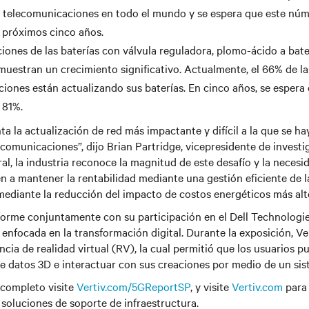
 telecomunicaciones en todo el mundo y se espera que este nú
 próximos cinco años.
ciones de las baterías con válvula reguladora, plomo-ácido a bate
 muestran un crecimiento significativo. Actualmente, el 66% de 
iones están actualizando sus baterías. En cinco años, se esper
 81%.
ta la actualización de red más impactante y difícil a la que se ha
lecomunicaciones”, dijo Brian Partridge, vicepresidente de investi
al, la industria reconoce la magnitud de este desafío y la necesi
n a mantener la rentabilidad mediante una gestión eficiente de l
mediante la reducción del impacto de costos energéticos más alt
nforme conjuntamente con su participación en el Dell Technologi
enfocada en la transformación digital. Durante la exposición, Ve
cia de realidad virtual (RV), la cual permitió que los usuarios p
e datos 3D e interactuar con sus creaciones por medio de un sis
 completo visite
Vertiv.com/5GReportSP
, y visite
Vertiv.com
para
 soluciones de soporte de infraestructura.