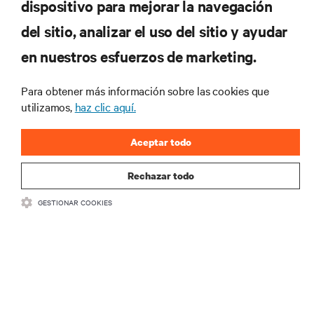
dispositivo para mejorar la navegación
del sitio, analizar el uso del sitio y ayudar
RECURSOS
en nuestros esfuerzos de marketing.
SOPORTE
Para obtener más información sobre las cookies que
utilizamos,
haz clic aquí.
CORPORATIVO
Aceptar todo
Rechazar todo
GESTIONAR COOKIES
SÍGANOS
Insta
•
•
Términos de uso
Politica Global de Privacidad y Cookies
Declaración de
accesibilidad
©
2026 Vertiv Group Corp. Todos los derechos reservados.