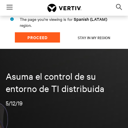
Menu
Op
sea
Spanish (LATAM)
The page you're viewing is for
mod
region.
PROCEED
STAY IN MY REGION
Asuma el control de su
entorno de TI distribuida
5/12/19