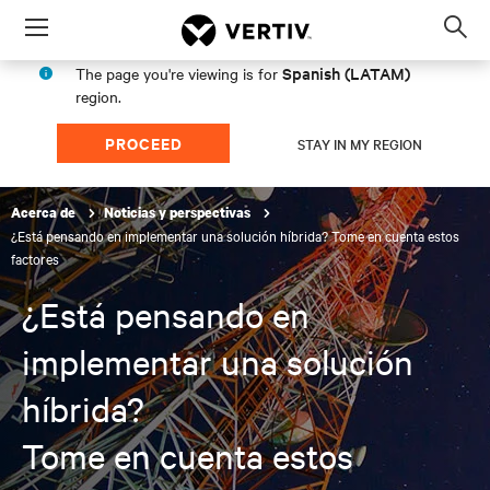
Menu
Op
sea
Spanish (LATAM)
The page you're viewing is for
mod
region.
PROCEED
STAY IN MY REGION
Acerca de
Noticias y perspectivas
¿Está pensando en implementar una solución híbrida? Tome en cuenta estos
factores
¿Está pensando en
implementar una solución
híbrida?
Tome en cuenta estos