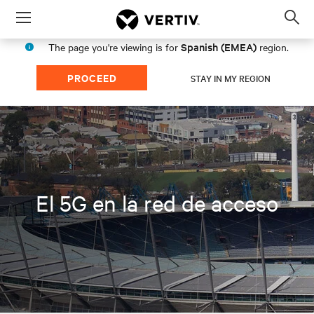
Menu
Op
sea
Spanish (EMEA)
The page you're viewing is for
region.
mod
PROCEED
STAY IN MY REGION
El 5G en la red de acceso