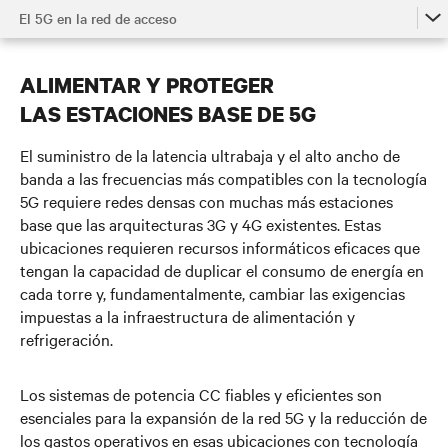
El 5G en la red de acceso
La Potencia del 5G
ALIMENTAR Y PROTEGER
El 5G en la red de acceso
LAS ESTACIONES BASE DE 5G
El 5G en el Edge
El suministro de la latencia ultrabaja y el alto ancho de
Implantando el 5G en el Core
banda a las frecuencias más compatibles con la tecnología
5G requiere redes densas con muchas más estaciones
Ver El Vídeo
base que las arquitecturas 3G y 4G existentes. Estas
ubicaciones requieren recursos informáticos eficaces que
Contacta con nosotros
tengan la capacidad de duplicar el consumo de energía en
cada torre y, fundamentalmente, cambiar las exigencias
impuestas a la infraestructura de alimentación y
refrigeración.
Los sistemas de potencia CC fiables y eficientes son
esenciales para la expansión de la red 5G y la reducción de
los gastos operativos en esas ubicaciones con tecnología