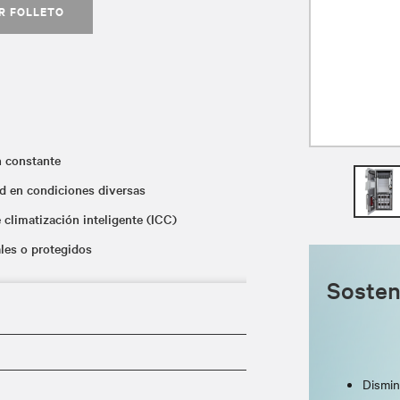
R FOLLETO
n constante
ed en condiciones diversas
 climatización inteligente (ICC)
ales o protegidos
Sosten
sando energía solar, tanto si está conectada
Dismin