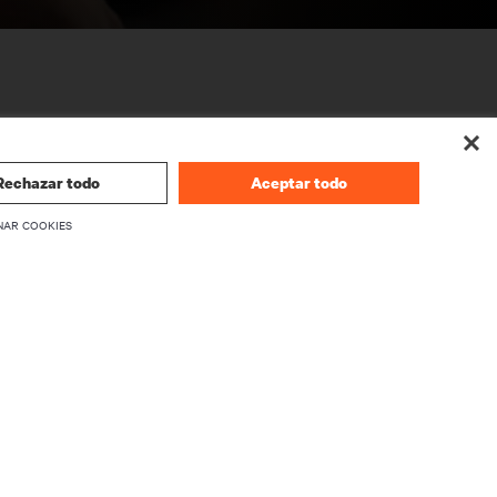
Rechazar todo
Aceptar todo
NAR COOKIES
CORPORATIVO
Acerca de Vertiv
firmware
Ejecutivos
écnico
Ofertas de empleo
Relaciones con los inversores
Ética y cumplimiento
Sus opciones de privacidad
producto
Avisos de privacidad