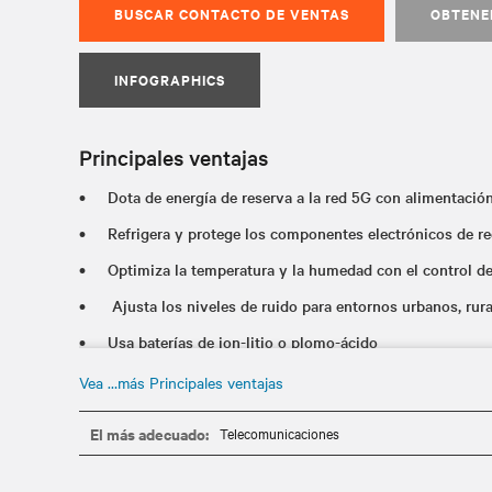
BUSCAR CONTACTO DE VENTAS
OBTENE
INFOGRAPHICS
Principales ventajas
Dota de energía de reserva a la red 5G con alimentació
Refrigera y protege los componentes electrónicos de r
Optimiza la temperatura y la humedad con el control de
Ajusta los niveles de ruido para entornos urbanos, rur
Usa baterías de ion-litio o plomo-ácido
Asegura la operatividad de la red de forma sostenible u
Vea …más Principales ventajas
como desconectada de la red de suministro
El más adecuado:
Telecomunicaciones