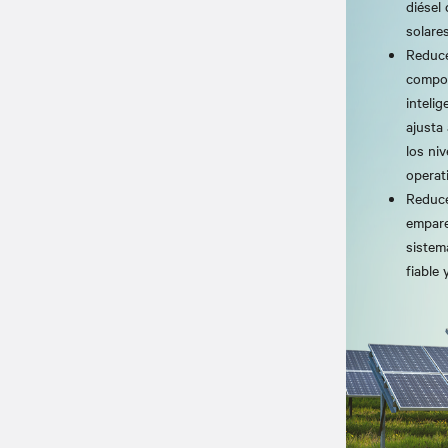
diésel
solare
Reduce
compon
inteli
ajusta
los ni
operat
Reduce
empare
sistem
fiable 