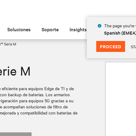
The page you're v
Soluciones
Soporte
Insights
Acerca de las
Spanish (EMEA
e™ Serie M
PROCEED
ST
erie M
 eficiente para equipos Edge de TI y de
e con backup de baterías. Los armarios
rigeración para equipos 5G gracias a su
e acompañan soluciones de filtro de
 mejorada y compatibilidad con baterías de