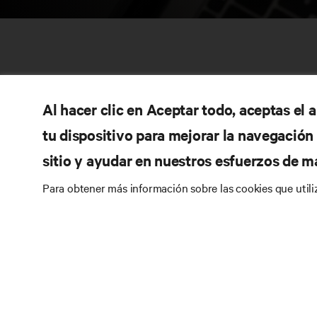
Al hacer clic en Aceptar todo, aceptas el
tu dispositivo para mejorar la navegación d
sitio y ayudar en nuestros esfuerzos de m
RE
CONECTA CON NOSOTROS
Para obtener más información sobre las cookies que util
Do
Instagram
Pol
Té
Condiciones de uso
Política de privacidad de
Inf
datos y cookies
Declaración de accesibilidad
Pa
©
2026 Vertiv Group Corp. Todos los derechos
reservados.
Map