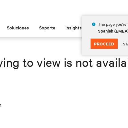
The page you're v
Soluciones
Soporte
Insights
Acerca de las
Spanish (EMEA
PROCEED
ST
ing to view is not availa
e