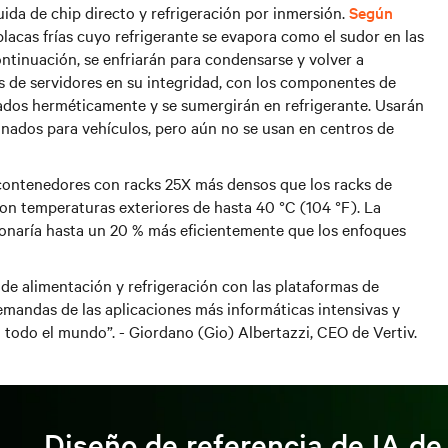
da de chip directo y refrigeración por inmersión.
Según
 placas frías cuyo refrigerante se evapora como el sudor en las
ontinuación, se enfriarán para condensarse y volver a
as de servidores en su integridad, con los componentes de
ados herméticamente y se sumergirán en refrigerante. Usarán
onados para vehículos, pero aún no se usan en centros de
 contenedores con racks 25X más densos que los racks de
on temperaturas exteriores de hasta 40 °C (104 °F). La
onaría hasta un 20 % más eficientemente que los enfoques
e alimentación y refrigeración con las plataformas de
emandas de las aplicaciones más informáticas intensivas y
n todo el mundo”. -
Giordano (Gio) Albertazzi, CEO de Vertiv.
Diseño de referencia de IA de