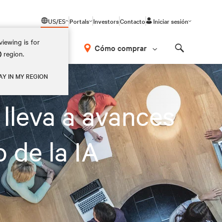
US/ES
Portals
Investors
Contacto
Iniciar sesión
iewing is for
Cómo comprar
)
region.
Search
AY IN MY REGION
lleva a avances
 de la IA