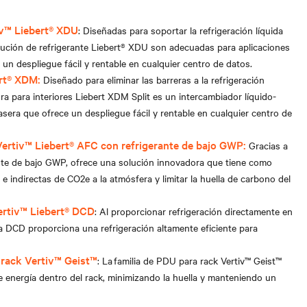
v™ Liebert
®
XDU
: Diseñadas para soportar la refrigeración líquida
ibución de refrigerante Liebert® XDU son adecuadas para aplicaciones
 un despliegue fácil y rentable en cualquier centro de datos.
ert® XDM:
Diseñado para eliminar las barreras a la refrigeración
ora para interiores Liebert XDM Split es un intercambiador líquido-
rasera que ofrece un despliegue fácil y rentable en cualquier centro de
 Vertiv™ Liebert® AFC con refrigerante de bajo GWP:
Gracias a
rante de bajo GWP, ofrece una solución innovadora que tiene como
 e indirectas de CO2e a la atmósfera y limitar la huella de carbono del
ertiv™ Liebert
®
DCD
: Al proporcionar refrigeración directamente en
era DCD proporciona una refrigeración altamente eficiente para
 rack Vertiv™ Geist™
: La familia de PDU para rack Vertiv™ Geist™
nergía dentro del rack, minimizando la huella y manteniendo un