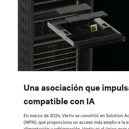
Una asociación que impulsa
compatible con IA
En marzo de 2024, Vertiv se convirtió en Solution Ad
(NPN), que proporciona un acceso más amplio a la exp
alimentación y refrigeración. Vertiv es el único gran