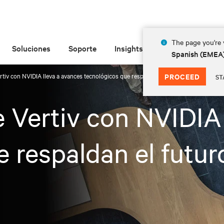
The page you're v
Soluciones
Soporte
Insights
Acerca de las
Spanish (EMEA
rtiv con NVIDIA lleva a avances tecnológicos que respaldan el futuro de la IA
PROCEED
ST
e Vertiv con NVIDIA 
 respaldan el futuro