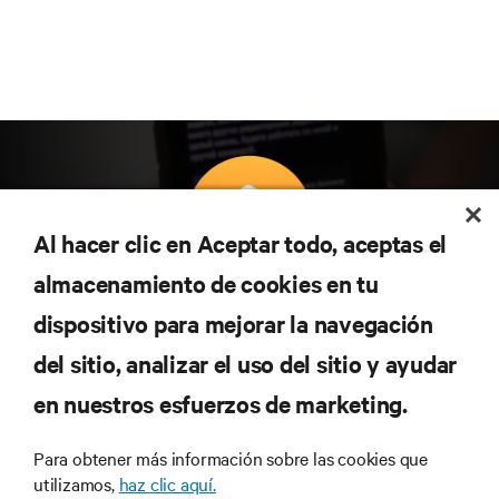
Al hacer clic en Aceptar todo, aceptas el
almacenamiento de cookies en tu
Suscríbete para conocer las últimas tendencias
dispositivo para mejorar la navegación
tecnológicas
Recibe actualizaciones periódicas sobre los temas
del sitio, analizar el uso del sitio y ayudar
más importantes del sector, con los últimos debates
en nuestros esfuerzos de marketing.
y perspectivas de expertos sobre gestión de
centros de datos y gestión de infraestructuras.
Para obtener más información sobre las cookies que
REGÍSTRATE AHORA
utilizamos,
haz clic aquí.