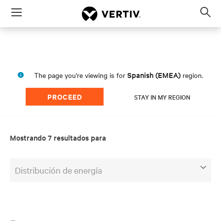
Menu
Op
sea
mod
Spanish (EMEA)
The page you're viewing is for
region.
PROCEED
STAY IN MY REGION
Mostrando 7 resultados para
Distribución de energía