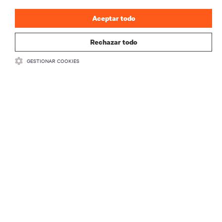
Aceptar todo
Rechazar todo
GESTIONAR COOKIES
RECURSOS
SOPORTE
CORPORATIVO
CONECTA CON NOSOTROS