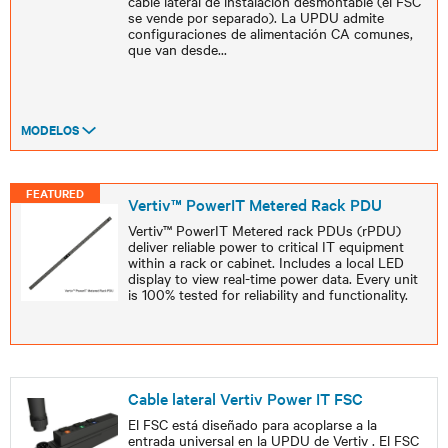
cable lateral de instalación desmontable (el FSC
se vende por separado). La UPDU admite
configuraciones de alimentación CA comunes,
que van desde
...
MODELOS
FEATURED
Vertiv™ PowerIT Metered Rack PDU
Vertiv™ PowerIT Metered rack PDUs (rPDU)
deliver reliable power to critical IT equipment
within a rack or cabinet. Includes a local LED
display to view real-time power data. Every unit
is 100% tested for reliability and functionality.
Cable lateral Vertiv Power IT FSC
El FSC está diseñado para acoplarse a la
entrada universal en la UPDU de Vertiv . El FSC