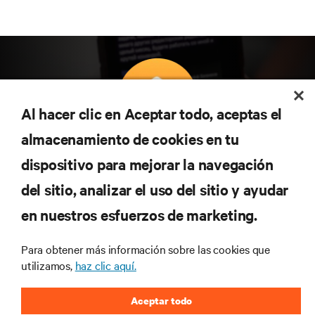
Al hacer clic en Aceptar todo, aceptas el
almacenamiento de cookies en tu
Suscríbete para conocer las últimas tendencias
dispositivo para mejorar la navegación
tecnológicas
Recibe actualizaciones periódicas sobre los temas
del sitio, analizar el uso del sitio y ayudar
más importantes del sector, con los últimos debates
en nuestros esfuerzos de marketing.
y perspectivas de expertos sobre gestión de
centros de datos y gestión de infraestructuras.
Para obtener más información sobre las cookies que
REGÍSTRATE AHORA
utilizamos,
haz clic aquí.
Aceptar todo