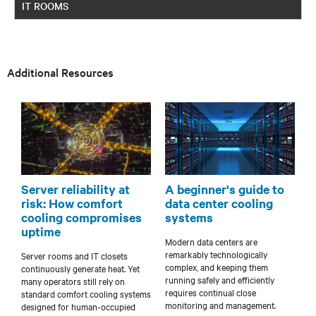
IT ROOMS
Additional Resources
Server reliability at
A beginner's guide to
risk: How comfort
data center cooling
cooling compromises
systems
uptime
Modern data centers are
remarkably technologically
Server rooms and IT closets
complex, and keeping them
continuously generate heat. Yet
running safely and efficiently
many operators still rely on
requires continual close
standard comfort cooling systems
monitoring and management.
designed for human-occupied