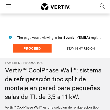
Menu
Op
sea
mod
Spanish (EMEA)
The page you're viewing is for
region.
PROCEED
STAY IN MY REGION
FAMILIA DE PRODUCTOS
Vertiv™ CoolPhase Wall™: sistema
de refrigeración tipo split de
montaje en pared para pequeñas
salas de TI, de 3,5 a 11 kW.
Vertiv™ CoolPhase Wall™ es una solución de refrigeración tipo