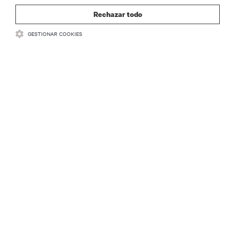
Rechazar todo
GESTIONAR COOKIES
RECURSOS
SOPORTE
CORPORATIVO
CONECTA CON NOSOTROS
Insta