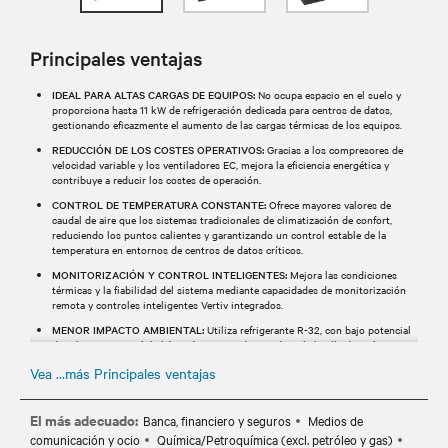
Principales ventajas
IDEAL PARA ALTAS CARGAS DE EQUIPOS:
No ocupa espacio en el suelo y
proporciona hasta 11 kW de refrigeración dedicada para centros de datos,
gestionando eficazmente el aumento de las cargas térmicas de los equipos.
REDUCCIÓN DE LOS COSTES OPERATIVOS:
Gracias a los compresores de
velocidad variable y los ventiladores EC, mejora la eficiencia energética y
contribuye a reducir los costes de operación.
CONTROL DE TEMPERATURA CONSTANTE:
Ofrece mayores valores de
caudal de aire que los sistemas tradicionales de climatización de confort,
reduciendo los puntos calientes y garantizando un control estable de la
temperatura en entornos de centros de datos críticos.
MONITORIZACIÓN Y CONTROL INTELIGENTES:
Mejora las condiciones
térmicas y la fiabilidad del sistema mediante capacidades de monitorización
remota y controles inteligentes Vertiv integrados.
MENOR IMPACTO AMBIENTAL:
Utiliza refrigerante R-32, con bajo potencial
de calentamiento global (GWP), para ayudar a reducir la huella de carbono y
mejorar la eficiencia energética.
Vea …más Principales ventajas
El más adecuado:
Banca, financiero y seguros
Medios de
comunicación y ocio
Química/Petroquímica (excl. petróleo y gas)