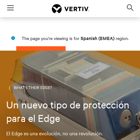
Menu
Op
sea
mod
Spanish (EMEA)
The page you're viewing is for
region.
PROCEED
STAY IN MY REGION
WHAT'S THEIR EDGE?
Un nuevo tipo de protección
para el Edge
El Edge es una evolución, no una revolución.