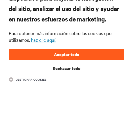
RECURSOS
del sitio, analizar el uso del sitio y ayudar
en nuestros esfuerzos de marketing.
SOPORTE
Para obtener más información sobre las cookies que
CORPORATIVO
utilizamos,
haz clic aquí.
Aceptar todo
Rechazar todo
CONECTA CON NOSOTROS
GESTIONAR COOKIES
Insta
•
•
Condiciones de uso
Política de privacidad de datos y cookies
Declaración de accesibilidad
©
2026 Vertiv Group Corp. Todos los derechos reservados.