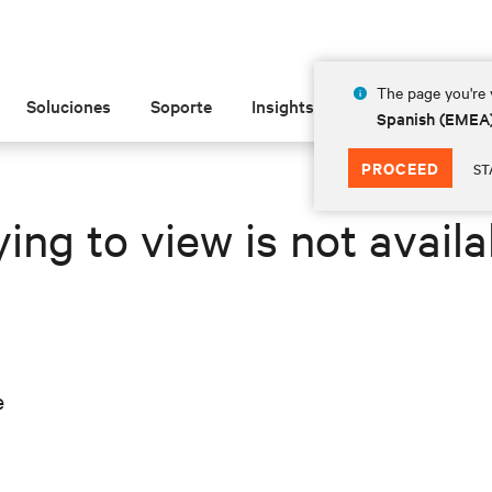
The page you're v
Soluciones
Soporte
Insights
Acerca de las
Spanish (EMEA
PROCEED
ST
ing to view is not availa
e