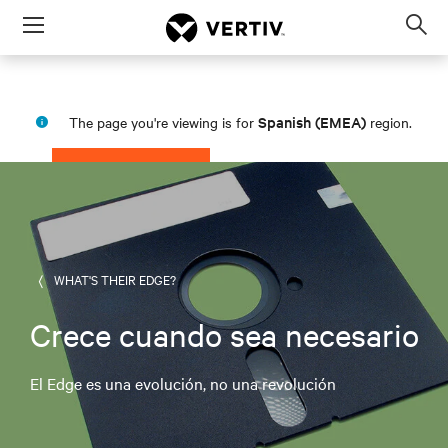
Menu
Op
sea
mod
Spanish (EMEA)
The page you're viewing is for
region.
PROCEED
STAY IN MY REGION
WHAT'S THEIR EDGE?
Crece cuando sea necesario
El Edge es una evolución, no una revolución