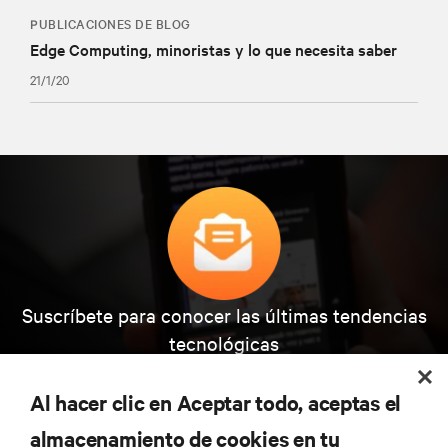
PUBLICACIONES DE BLOG
Edge Computing, minoristas y lo que necesita saber
21/1/20
Suscríbete para conocer las últimas tendencias
tecnológicas
Recibe actualizaciones periódicas sobre los temas
más importantes del sector, con los últimos debates
Al hacer clic en Aceptar todo, aceptas el
y perspectivas de expertos sobre gestión de
centros de datos y gestión de infraestructuras.
almacenamiento de cookies en tu