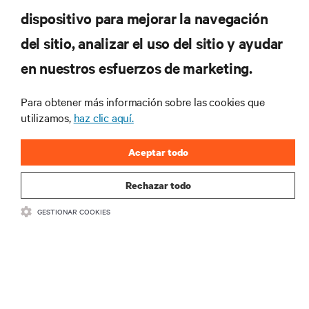
dispositivo para mejorar la navegación
REGÍSTRATE AHORA
del sitio, analizar el uso del sitio y ayudar
en nuestros esfuerzos de marketing.
RECURSOS
Para obtener más información sobre las cookies que
SOPORTE
utilizamos,
haz clic aquí.
CORPORATIVO
Aceptar todo
Rechazar todo
GESTIONAR COOKIES
CONECTA CON NOSOTROS
Insta