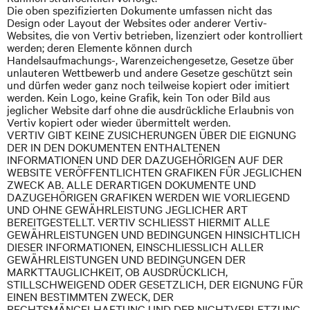
Die oben spezifizierten Dokumente umfassen nicht das
Design oder Layout der Websites oder anderer Vertiv-
Websites, die von Vertiv betrieben, lizenziert oder kontrolliert
werden; deren Elemente können durch
Handelsaufmachungs-, Warenzeichengesetze, Gesetze über
unlauteren Wettbewerb
und
andere Gesetze geschützt sein
und dürfen weder ganz noch teilweise kopiert oder imitiert
werden. Kein Logo, keine Grafik, kein Ton oder Bild aus
jeglicher Website darf ohne die ausdrückliche Erlaubnis von
Vertiv kopiert oder wieder übermittelt werden.
VERTIV
GIBT KEINE ZUSICHERUNGEN ÜBER DIE EIGNUNG
DER IN DEN DOKUMENTEN ENTHALTENEN
INFORMATIONEN UND DER DAZUGEHÖRIGEN AUF DER
WEBSITE VERÖFFENTLICHTEN GRAFIKEN FÜR JEGLICHEN
ZWECK AB. ALLE DERARTIGEN DOKUMENTE UND
DAZUGEHÖRIGEN GRAFIKEN WERDEN WIE VORLIEGEND
UND OHNE GEWÄHRLEISTUNG JEGLICHER ART
BEREITGESTELLT.
VERTIV
SCHLIESST HIERMIT ALLE
GEWÄHRLEISTUNGEN UND BEDINGUNGEN HINSICHTLICH
DIESER INFORMATIONEN, EINSCHLIESSLICH ALLER
GEWÄHRLEISTUNGEN UND BEDINGUNGEN DER
MARKTTAUGLICHKEIT, OB AUSDRÜCKLICH,
STILLSCHWEIGEND ODER GESETZLICH, DER EIGNUNG FÜR
EINEN BESTIMMTEN ZWECK, DER
RECHTSMÄNGELHAFTUNG
UND
DER NICHTVERLETZUNG