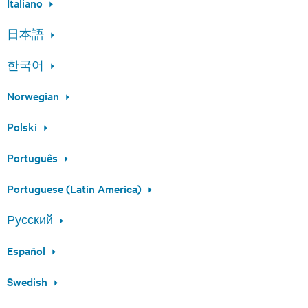
Italiano
日本語
한국어
Norwegian
Polski
Português
Portuguese (Latin America)
Русский
Español
Swedish