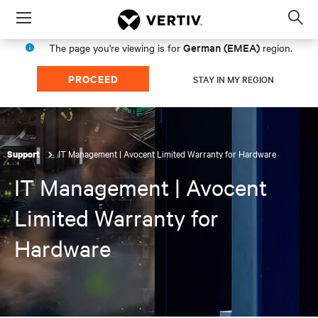
Menu
Op
sea
German (EMEA)
The page you're viewing is for
region.
mod
PROCEED
STAY IN MY REGION
IT Management | Avocent Limited Warranty for Hardware
Support
IT Management | Avocent
Limited Warranty for
Hardware