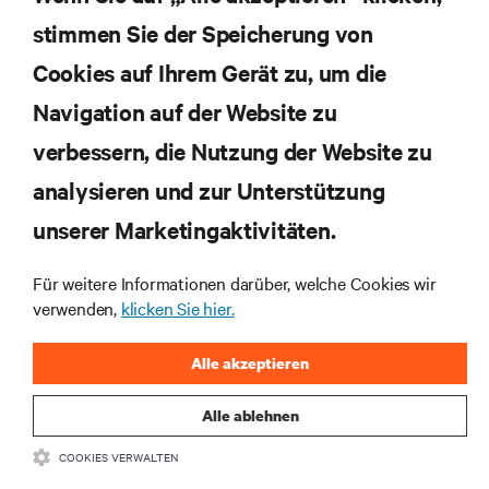
stimmen Sie der Speicherung von
Cookies auf Ihrem Gerät zu, um die
Navigation auf der Website zu
verbessern, die Nutzung der Website zu
analysieren und zur Unterstützung
unserer Marketingaktivitäten.
Abonnieren Sie unseren Newsletter und erhalten
Für weitere Informationen darüber, welche Cookies wir
die neuesten Technologietrends
verwenden,
klicken Sie hier.
Erhalten Sie regelmäßig Updates zu den wichtigsten
Themen der Branche, mit aktuellen Diskussionen
und Einblicken von Experten in das
Alle akzeptieren
Rechenzentrums- und Infrastrukturmanagement.
Alle ablehnen
JETZT ANMELDEN
COOKIES VERWALTEN