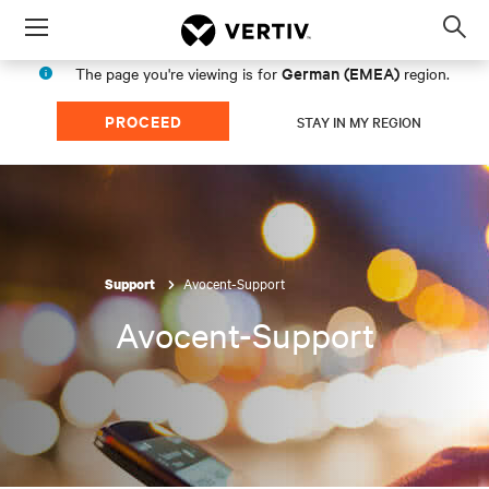
Menu
Op
sea
German (EMEA)
The page you're viewing is for
region.
mod
PROCEED
STAY IN MY REGION
Avocent-Support
Support
Avocent-Support