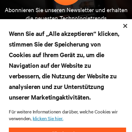
Abonnieren Sie unseren Newsletter und erhalten
die neuesten Technologietrends
Erhalten Sie regelmäßig Updates zu den wichtigsten
Themen der Branche, mit aktuellen Diskussionen
Wenn Sie auf „Alle akzeptieren“ klicken,
und Einblicken von Experten in das
stimmen Sie der Speicherung von
Rechenzentrums- und Infrastrukturmanagement.
Cookies auf Ihrem Gerät zu, um die
JETZT ANMELDEN
Navigation auf der Website zu
verbessern, die Nutzung der Website zu
RESSOURCEN
analysieren und zur Unterstützung
unserer Marketingaktivitäten.
SUPPORT
Für weitere Informationen darüber, welche Cookies wir
UNTERNEHMEN
verwenden,
klicken Sie hier.