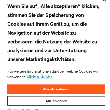
Wenn Sie auf „Alle akzeptieren“ klicken,
stimmen Sie der Speicherung von
Cookies auf Ihrem Gerät zu, um die
Navigation auf der Website zu
Abonnieren Sie unseren Newsletter und erhalten
die neuesten Technologietrends
verbessern, die Nutzung der Website zu
Erhalten Sie regelmäßig Updates zu den wichtigsten
analysieren und zur Unterstützung
Themen der Branche, mit aktuellen Diskussionen
und Einblicken von Experten in das
unserer Marketingaktivitäten.
Rechenzentrums- und Infrastrukturmanagement.
Für weitere Informationen darüber, welche Cookies wir
JETZT ANMELDEN
verwenden,
klicken Sie hier.
Alle akzeptieren
Alle ablehnen