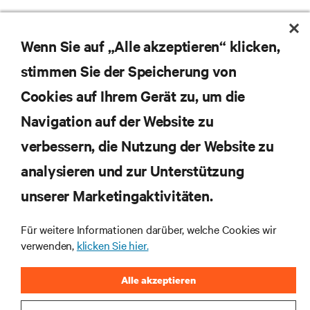
Wenn Sie auf „Alle akzeptieren“ klicken,
stimmen Sie der Speicherung von
Cookies auf Ihrem Gerät zu, um die
Navigation auf der Website zu
Abonnieren Sie unseren Newsletter und erhalten
die neuesten Technologietrends
verbessern, die Nutzung der Website zu
Erhalten Sie regelmäßig Updates zu den wichtigsten
analysieren und zur Unterstützung
Themen der Branche, mit aktuellen Diskussionen
und Einblicken von Experten in das
unserer Marketingaktivitäten.
Rechenzentrums- und Infrastrukturmanagement.
Für weitere Informationen darüber, welche Cookies wir
JETZT ANMELDEN
verwenden,
klicken Sie hier.
Alle akzeptieren