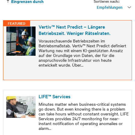
Sortieren nach::
Eingrenzen durch
Empfehlungen
FEATURED
Vertiv™ Next Predict – Längere
Betriebszeit. Weniger Rätselraten.
Vorausschauende Betriebszeiten im
Betriebsmaßstab. Vertiv™ Next Predict definiert
Wartung neu mit einem KI-gestützten Ansatz
auf der Grundlage von Daten, der für die
anspruchsvolle Infrastruktur von heute
entwickelt wurde. Über
...
LIFE™ Services
Minutes matter when business-critical systems
go down. But even knowing there is a problem
can take hours without constant oversight. LIFE
Services provides 24/7 monitoring for near-
instant notification of operating anomalies or
alarm
...