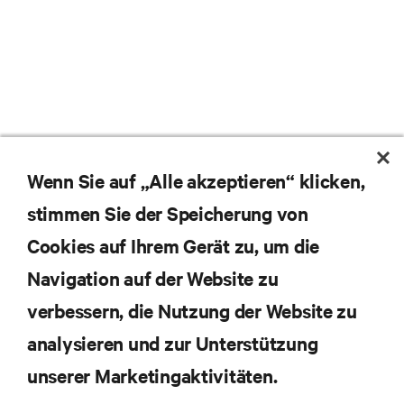
Wenn Sie auf „Alle akzeptieren“ klicken,
stimmen Sie der Speicherung von
Cookies auf Ihrem Gerät zu, um die
Navigation auf der Website zu
Abonnieren Sie unseren Newsletter und erhalten
die neuesten Technologietrends
verbessern, die Nutzung der Website zu
Erhalten Sie regelmäßig Updates zu den wichtigsten
analysieren und zur Unterstützung
Themen der Branche, mit aktuellen Diskussionen
und Einblicken von Experten in das
unserer Marketingaktivitäten.
Rechenzentrums- und Infrastrukturmanagement.