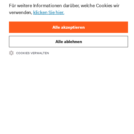
Für weitere Informationen darüber, welche Cookies wir
JETZT ANMELDEN
verwenden,
klicken Sie hier.
Alle akzeptieren
Alle ablehnen
COOKIES VERWALTEN
RESSOURCEN
SUPPORT
UNTERNEHMEN