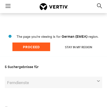
Menu
Op
sea
mod
German (EMEA)
The page you're viewing is for
region.
PROCEED
STAY IN MY REGION
5 Suchergebnisse für
Ferndienste