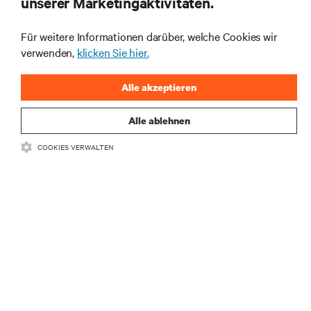
unserer Marketingaktivitäten.
Rechenzentrums- und Infrastrukturmanagement.
Für weitere Informationen darüber, welche Cookies wir
JETZT ANMELDEN
verwenden,
klicken Sie hier.
Alle akzeptieren
Alle ablehnen
COOKIES VERWALTEN
RESSOURCEN
SUPPORT
UNTERNEHMEN