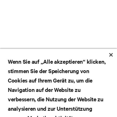
Wenn Sie auf „Alle akzeptieren“ klicken,
stimmen Sie der Speicherung von
Cookies auf Ihrem Gerät zu, um die
Navigation auf der Website zu
Abonnieren Sie unseren Newsletter und erhalten
die neuesten Technologietrends
verbessern, die Nutzung der Website zu
Erhalten Sie regelmäßig Updates zu den wichtigsten
analysieren und zur Unterstützung
Themen der Branche, mit aktuellen Diskussionen
und Einblicken von Experten in das