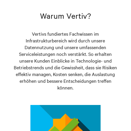
Die benötigte Energie zu bekommen und zu behalten
Ihrem Bestand hinzufügen möchten: Wir stehen bereit,
ist von entscheidender Bedeutung.
um jeden Schritt von der Lieferung über die
Warum Vertiv?
Positionierung bis hin zur Inbetriebnahme zu
verwalten.
Vertivs fundiertes Fachwissen im
Infrastrukturbereich wird durch unsere
Datennutzung und unsere umfassenden
Serviceleistungen noch verstärkt. So erhalten
unsere Kunden Einblicke in Technologie- und
Betriebstrends und die Gewissheit, dass sie Risiken
effektiv managen, Kosten senken, die Auslastung
erhöhen und bessere Entscheidungen treffen
können.