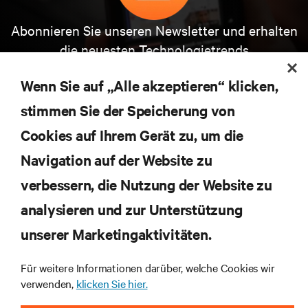
Abonnieren Sie unseren Newsletter und erhalten
die neuesten Technologietrends
Erhalten Sie regelmäßig Updates zu den wichtigsten
Themen der Branche, mit aktuellen Diskussionen
Wenn Sie auf „Alle akzeptieren“ klicken,
und Einblicken von Experten in das
stimmen Sie der Speicherung von
Rechenzentrums- und Infrastrukturmanagement.
Cookies auf Ihrem Gerät zu, um die
JETZT ANMELDEN
Navigation auf der Website zu
verbessern, die Nutzung der Website zu
RESSOURCEN
analysieren und zur Unterstützung
SUPPORT
unserer Marketingaktivitäten.
Für weitere Informationen darüber, welche Cookies wir
UNTERNEHMEN
verwenden,
klicken Sie hier.