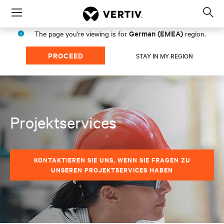
Menu
Op
sea
German (EMEA)
The page you're viewing is for
region.
mod
PROCEED
STAY IN MY REGION
Projektservices
KONTAKTIEREN SIE UNS, WENN SIE FRAGEN ZU
UNSEREN PROJEKTSERVICES HABEN