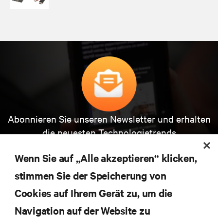
Abonnieren Sie unseren Newsletter und erhalten
die neuesten Technologietrends
Erhalten Sie regelmäßig Updates zu den wichtigsten
Themen der Branche, mit aktuellen Diskussionen
Wenn Sie auf „Alle akzeptieren“ klicken,
und Einblicken von Experten in das
stimmen Sie der Speicherung von
Rechenzentrums- und Infrastrukturmanagement.
Cookies auf Ihrem Gerät zu, um die
JETZT ANMELDEN
Navigation auf der Website zu