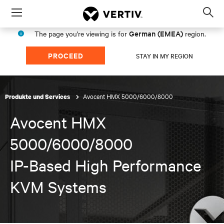
Menu
Op
sea
German (EMEA)
The page you're viewing is for
region.
mod
PROCEED
STAY IN MY REGION
Avocent HMX 5000/6000/8000
Produkte und Services
Avocent HMX
5000/6000/8000
IP-Based High Performance
KVM Systems