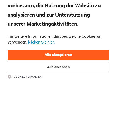
verbessern, die Nutzung der Website zu
RESSOURCEN
analysieren und zur Unterstützung
SUPPORT
unserer Marketingaktivitäten.
Für weitere Informationen darüber, welche Cookies wir
UNTERNEHMEN
verwenden,
klicken Sie hier.
Alle akzeptieren
Alle ablehnen
BLEIBEN SIE MIT UNS IN KONTAKT
COOKIES VERWALTEN
Insta
•
•
Nutzungsbedingungen
Impressum
Erklärung zu Datenschutz und
•
Cookies
Toegankelijkheidsverklaring
©
2026 Vertiv Group Corp. Alle Rechte vorbehalten.