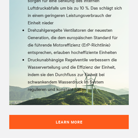
sorgen für eine Senkung des internen
Luftdruckabfalls um bis zu 10 %. Das schlägt sich
in einem geringeren Leistungsverbrauch der
Einheit nieder
Drehzahlgeregelte Ventilatoren der neuesten
Generation, die dem europäischen Standard für
die führende Motoreffizienz (ErP-Richtlinie)
entsprechen, erlauben hocheffiziente Einheiten
Druckunabhängige Regelventile verbessern die
Wasserverteilung und die Effizienz der Einheit,
indem sie den Durchfluss zur Einheit bei
schwankendem Wasserdruck im System
regulieren und konstant halten
LEARN MORE