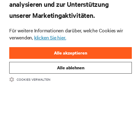
analysieren und zur Unterstützung
Themen der Branche, mit aktuellen Diskussionen
und Einblicken von Experten in das
unserer Marketingaktivitäten.
Rechenzentrums- und Infrastrukturmanagement.
Für weitere Informationen darüber, welche Cookies wir
JETZT ANMELDEN
verwenden,
klicken Sie hier.
Alle akzeptieren
Alle ablehnen
COOKIES VERWALTEN
RESSOURCEN
SUPPORT
UNTERNEHMEN