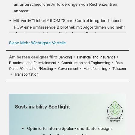
an unterschiedliche Anforderungen von Rechenzentren
anpasst.
Mit Vertiv™Liebert® iCOM™Smart Control integriert Liebert
PCW eine umfassende Bibliothek mit Algorithmen und mehr
als zehn verschiedenen Strategien zur Regelung von
Temperatur/Luftfeuchte und Luftstrom, die in
Siehe Mehr Wichtigste Vorteile
fünfzigjähriger Erfahrung entwickelt wurden.
Am besten geeignet für::
Das Vertiv ™ Liebert® PCW - PWM-Modell vervollständigt die
Banking
Financial and Insurance
Broadcast and Entertainment
Construction and Engineering
Data
Liebert PCW-Familie und bietet eine Kühllösung, die perfekt
Center/Colocation/Hosting
Government
Manufacturing
Telecom
an Anforderungen von Anwendungen ohne Doppelboden
Transportation
angepasst ist.​
Sustainability Spotlight
Optimierte interne Spulen- und Bauteildesigns