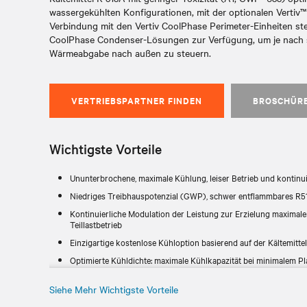
wassergekühlten Konfigurationen, mit der optionalen Vertiv™
Verbindung mit den Vertiv CoolPhase Perimeter-Einheiten st
CoolPhase Condenser-Lösungen zur Verfügung, um je nach s
Wärmeabgabe nach außen zu steuern.
VERTRIEBSPARTNER FINDEN
BROSCHÜR
Wichtigste Vorteile
Ununterbrochene, maximale Kühlung, leiser Betrieb und kontinui
Niedriges Treibhauspotenzial (GWP), schwer entflammbares R5
Kontinuierliche Modulation der Leistung zur Erzielung maximaler
Teillastbetrieb
Einzigartige kostenlose Kühloption basierend auf der Kältemitt
Optimierte Kühldichte: maximale Kühlkapazität bei minimalem Pl
Kompaktes Design zur Erleichterung von Transport und Installa
Siehe Mehr Wichtigste Vorteile
Eine breite Palette an Luftstrom- und Systemkonfigurationen, di
erlauben