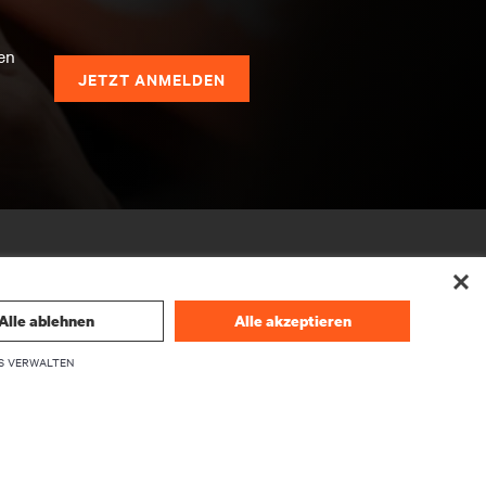
en
JETZT ANMELDEN
Alle ablehnen
Alle akzeptieren
S VERWALTEN
UNTERNEHMEN
Über Vertiv