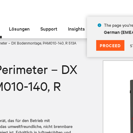
The page you're
Lösungen
Support
Insights
Über Vertiv
German (EME
meter – DX Bodenmontage, PAM010-140, R 513A
PROCEED
S
Perimeter – DX
010-140, R
ät, das für den Betrieb mit
das umweltfreundliche, nicht brennbare
ert ist. Erhältlich in luftgekühlten und