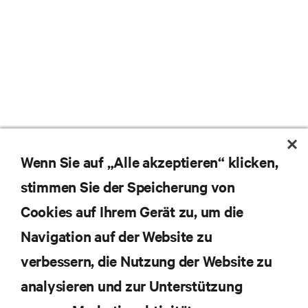
Wenn Sie auf „Alle akzeptieren“ klicken,
stimmen Sie der Speicherung von
Cookies auf Ihrem Gerät zu, um die
Navigation auf der Website zu
Abonnieren Sie unseren Newsletter und erhalten
die neuesten Technologietrends
verbessern, die Nutzung der Website zu
Erhalten Sie regelmäßig Updates zu den wichtigsten
analysieren und zur Unterstützung
Themen der Branche, mit aktuellen Diskussionen
und Einblicken von Experten in das