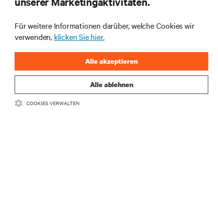
unserer Marketingaktivitäten.
Rechenzentrums- und Infrastrukturmanagement.
Für weitere Informationen darüber, welche Cookies wir
JETZT ANMELDEN
verwenden,
klicken Sie hier.
Alle akzeptieren
Alle ablehnen
COOKIES VERWALTEN
RESSOURCEN
SUPPORT
UNTERNEHMEN