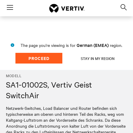
Menu
Op
sea
mod
German (EMEA)
The page you're viewing is for
region.
PROCEED
STAY IN MY REGION
MODELL
SA1-01002S, Vertiv Geist
SwitchAir
Netzwerk-Switches, Load Balancer und Router befinden sich
typischerweise am oberen und hinteren Teil des Racks, weg vom
Kaltgang-Luftstrom an der Vorderseite des Schranks. Da diese
Anordnung die Luftströmung von kalter Luft von der Vorderseite
des Racks zu den Lufteinlässen der Netzwerkschaltergeräte