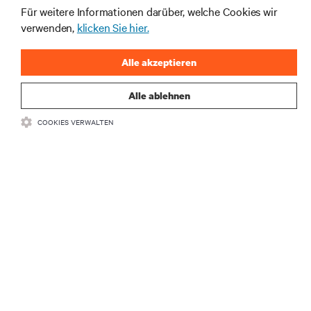
Für weitere Informationen darüber, welche Cookies wir
JETZT ANMELDEN
verwenden,
klicken Sie hier.
Alle akzeptieren
Alle ablehnen
COOKIES VERWALTEN
RESSOURCEN
SUPPORT
UNTERNEHMEN