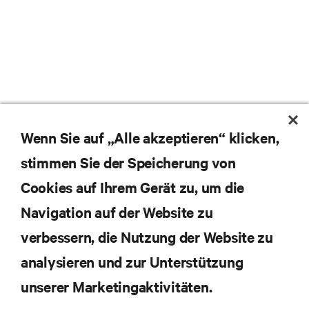
Wenn Sie auf „Alle akzeptieren“ klicken,
stimmen Sie der Speicherung von
Cookies auf Ihrem Gerät zu, um die
Navigation auf der Website zu
Abonnieren Sie unseren Newsletter und erhalten
die neuesten Technologietrends
verbessern, die Nutzung der Website zu
Erhalten Sie regelmäßig Updates zu den wichtigsten
analysieren und zur Unterstützung
Themen der Branche, mit aktuellen Diskussionen
und Einblicken von Experten in das
unserer Marketingaktivitäten.
Rechenzentrums- und Infrastrukturmanagement.