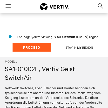
Menu
Op
sea
mod
German (EMEA)
The page you're viewing is for
region.
PROCEED
STAY IN MY REGION
MODELL
SA1-01002L, Vertiv Geist
SwitchAir
Netzwerk-Switches, Load Balancer und Router befinden sich
typischerweise am oberen und hinteren Teil des Racks, weg vom
Kaltgang-Luftstrom an der Vorderseite des Schranks. Da diese
Anordnung die Luftströmung von kalter Luft von der Vorderseite
des Racks zu den Lufteinlässen der Netzwerkschaltergeräte