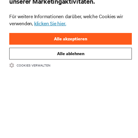
unserer Marketingaktivitäten.
Rechenzentrums- und Infrastrukturmanagement.
Für weitere Informationen darüber, welche Cookies wir
JETZT ANMELDEN
verwenden,
klicken Sie hier.
Alle akzeptieren
Alle ablehnen
COOKIES VERWALTEN
RESSOURCEN
SUPPORT
UNTERNEHMEN