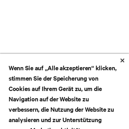
Wenn Sie auf „Alle akzeptieren“ klicken,
stimmen Sie der Speicherung von
Cookies auf Ihrem Gerät zu, um die
Navigation auf der Website zu
Abonnieren Sie unseren Newsletter und erhalten
die neuesten Technologietrends
verbessern, die Nutzung der Website zu
Erhalten Sie regelmäßig Updates zu den wichtigsten
analysieren und zur Unterstützung
Themen der Branche, mit aktuellen Diskussionen
und Einblicken von Experten in das