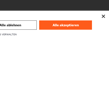
Alle ablehnen
Alle akzeptieren
S VERWALTEN
UNTERNEHMEN
Über Vertiv
Führungskräfte
Karriere
Investor Relations
Ethik und Compliance
Ihre Datenschutzoptionen
herheit
Datenschutzhinweise
en