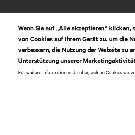
Wenn Sie auf „Alle akzeptieren“ klicken,
von Cookies auf Ihrem Gerät zu, um die N
verbessern, die Nutzung der Website zu a
Unterstützung unserer Marketingaktivitä
RE
BLEIBEN SIE MIT UNS IN KONTAKT
Für weitere Informationen darüber, welche Cookies wir 
Pr
Instagram
Qua
Al
Nutzungsbedingungen
Impressum
Erklärung zu
Ver
Datenschutz und Cookies
Ga
Toegankelijkheidsverklaring
Pa
©
2026 Vertiv Group Corp. Alle Rechte vorbehalten.
Si