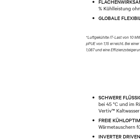
FLÄCHENWIRKSA
% Kühlleistung oh
GLOBALE FLEXIBI
*Luftgekühlte IT-Last von 10 MW
pPUE von 1,15 erreicht. Bei ei
1,087 und eine Effizienzsteigeru
SCHWERE FLÜSSI
bei 45 °C und im R
Vertiv™ Kaltwasser
FREIE KÜHLOPTIM
Wärmetauschern fü
INVERTER DRIVE