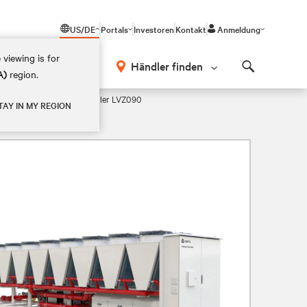
US/DE
Portals
Investoren
Kontakt
Anmeldung
 viewing is for
Händler finden
A)
region.
Search
Vertiv™ CoolLoop Trim Kühler LVZ090
TAY IN MY REGION