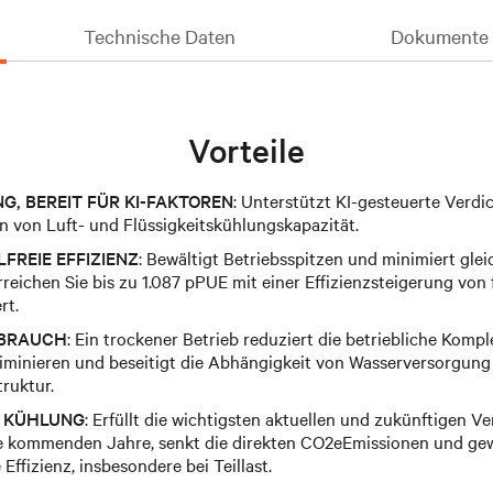
Technische Daten
Dokumente 
Vorteile
G, BEREIT FÜR KI-FAKTOREN
: Unterstützt KI-gesteuerte Verd
n von Luft- und Flüssigkeitskühlungskapazität.
FREIE EFFIZIENZ
: Bewältigt Betriebsspitzen und minimiert glei
eichen Sie bis zu 1.087 pPUE mit einer Effizienzsteigerung von f
rt.
RBRAUCH
: Ein trockener Betrieb reduziert die betriebliche Komplex
liminieren und beseitigt die Abhängigkeit von Wasserversorgung
ruktur.
 KÜHLUNG
: Erfüllt die wichtigsten aktuellen und zukünftigen 
ie kommenden Jahre, senkt die direkten CO2eEmissionen und gewä
Effizienz, insbesondere bei Teillast.