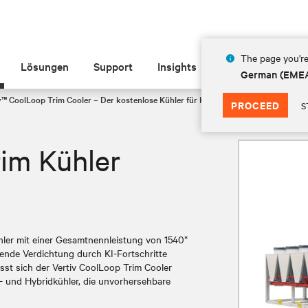
The page you're
Lösungen
Support
Insights
Über Vertiv
German (EME
v™ CoolLoop Trim Cooler – Der kostenlose Kühler für KI von 850 bis 3000 kW
PROCEED
S
im Kühler
hler mit einer Gesamtnennleistung von 1540*
sende Verdichtung durch KI-Fortschritte
sst sich der Vertiv CoolLoop Trim Cooler
t- und Hybridkühler, die unvorhersehbare