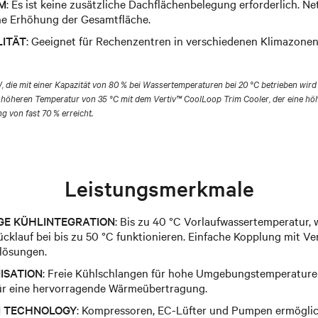
M
: Es ist keine zusätzliche Dachflächenbelegung erforderlich. 
ne Erhöhung der Gesamtfläche.
LITÄT
: Geeignet für Rechenzentren in verschiedenen Klimazonen
, die mit einer Kapazität von 80 % bei Wassertemperaturen bei 20 °C betrieben wir
ner höheren Temperatur von 35 °C mit dem Vertiv™ CoolLoop Trim Cooler, der eine 
ng von fast 70 % erreicht.
Leistungsmerkmale
GE KÜHLINTEGRATION
: Bis zu 40 °C Vorlaufwassertemperatur,
ücklauf bei bis zu 50 °C funktionieren. Einfache Kopplung mit 
lösungen.
ISATION
: Freie Kühlschlangen für hohe Umgebungstemperature
r eine hervorragende Wärmeübertragung.
N TECHNOLOGY
: Kompressoren, EC-Lüfter und Pumpen ermöglich