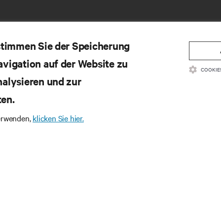
 stimmen Sie der Speicherung
avigation auf der Website zu
COOKIE
nalysieren und zur
ten.
SSOURCEN
SUPPORT
verwenden,
klicken Sie hier.
oduktdokumentation
Technischer Support
litätsrichtlinie und Zertifizierungen
Software-/Firmware-Updates
lgemeine Geschäftsbedingungen für den
Supportanfrage stellen
trieb
Feedback geben
rantieinformationen
Ansprechpartner
tente
Produktregistrierung
temap
Informations- und Produktsic
Ein Sicherheitsproblem meld