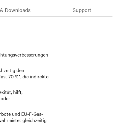
& Downloads
Support
ichtungsverbesserungen
chzeitig den
ast 70 %*, die indirekte
ität, hilft,
 oder
Verbote und EU-F-Gas-
hrleistet gleichzeitig