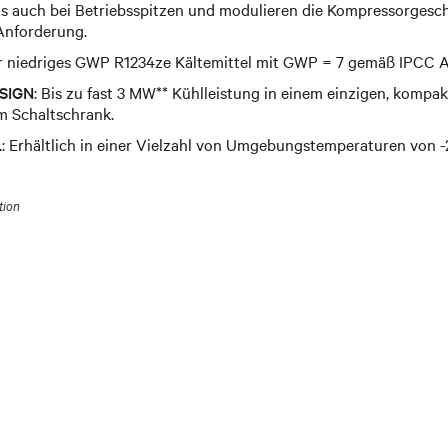
ms auch bei Betriebsspitzen und modulieren die Kompressorgesc
Anforderung.
hr niedriges GWP R1234ze Kältemittel mit GWP = 7 gemäß IPCC 
SIGN
: Bis zu fast 3 MW** Kühlleistung in einem einzigen, komp
im Schaltschrank.
L
: Erhältlich in einer Vielzahl von Umgebungstemperaturen von -2
tion