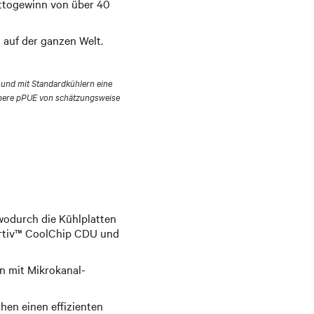
Nettogewinn von über 40
 auf der ganzen Welt.
d und mit Standardkühlern eine
höhere pPUE von schätzungsweise
 wodurch die Kühlplatten
Vertiv™ CoolChip CDU und
n mit Mikrokanal-
en einen effizienten