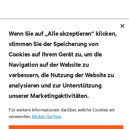
Wenn Sie auf „Alle akzeptieren“ klicken,
stimmen Sie der Speicherung von
Cookies auf Ihrem Gerät zu, um die
Navigation auf der Website zu
Abonnieren Sie unseren Newsletter und erhalten
die neuesten Technologietrends
verbessern, die Nutzung der Website zu
Erhalten Sie regelmäßig Updates zu den wichtigsten
analysieren und zur Unterstützung
Themen der Branche, mit aktuellen Diskussionen
und Einblicken von Experten in das
unserer Marketingaktivitäten.
Rechenzentrums- und Infrastrukturmanagement.
Für weitere Informationen darüber, welche Cookies wir
JETZT ANMELDEN
verwenden,
klicken Sie hier.