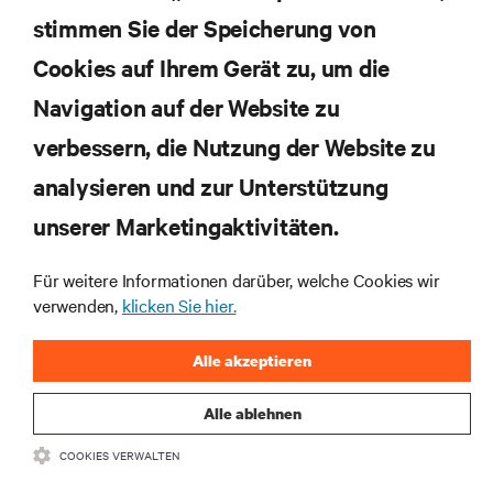
stimmen Sie der Speicherung von
Cookies auf Ihrem Gerät zu, um die
Navigation auf der Website zu
Abonnieren Sie unseren Newsletter und erhalten
die neuesten Technologietrends
verbessern, die Nutzung der Website zu
Erhalten Sie regelmäßig Updates zu den wichtigsten
analysieren und zur Unterstützung
Themen der Branche, mit aktuellen Diskussionen
und Einblicken von Experten in das
unserer Marketingaktivitäten.
Rechenzentrums- und Infrastrukturmanagement.
Für weitere Informationen darüber, welche Cookies wir
JETZT ANMELDEN
verwenden,
klicken Sie hier.
Alle akzeptieren
Alle ablehnen
COOKIES VERWALTEN