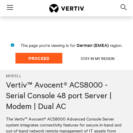
Menu
Op
sea
mod
German (EMEA)
The page you're viewing is for
region.
PROCEED
STAY IN MY REGION
MODELL
Vertiv™ Avocent® ACS8000 -
Serial Console 48 port Server |
Modem | Dual AC
The Vertiv™ Avocent® ACS8000 Advanced Console Server
system integrates connectivity features for secure in-band and
out-of-band network remote management of IT assets from