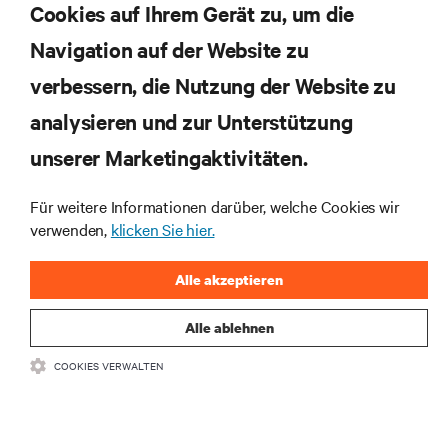
Cookies auf Ihrem Gerät zu, um die
Navigation auf der Website zu
Abonnieren Sie unseren Newsletter und erhalten
die neuesten Technologietrends
verbessern, die Nutzung der Website zu
Erhalten Sie regelmäßig Updates zu den wichtigsten
analysieren und zur Unterstützung
Themen der Branche, mit aktuellen Diskussionen
und Einblicken von Experten in das
unserer Marketingaktivitäten.
Rechenzentrums- und Infrastrukturmanagement.
Für weitere Informationen darüber, welche Cookies wir
JETZT ANMELDEN
verwenden,
klicken Sie hier.
Alle akzeptieren
Alle ablehnen
COOKIES VERWALTEN
RESSOURCEN