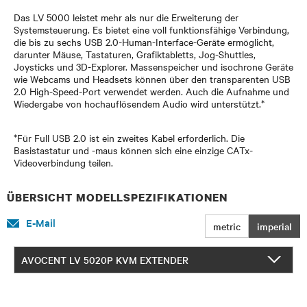
Das LV 5000 leistet mehr als nur die Erweiterung der
Systemsteuerung. Es bietet eine voll funktionsfähige Verbindung,
die bis zu sechs USB 2.0-Human-Interface-Geräte ermöglicht,
darunter Mäuse, Tastaturen, Grafiktabletts, Jog-Shuttles,
Joysticks und 3D-Explorer. Massenspeicher und isochrone Geräte
wie Webcams und Headsets können über den transparenten USB
2.0 High-Speed-Port verwendet werden. Auch die Aufnahme und
Wiedergabe von hochauflösendem Audio wird unterstützt.*
*Für Full USB 2.0 ist ein zweites Kabel erforderlich. Die
Basistastatur und -maus können sich eine einzige CATx-
Videoverbindung teilen.
ÜBERSICHT MODELLSPEZIFIKATIONEN
E-Mail
metric
imperial
AVOCENT LV 5020P KVM EXTENDER