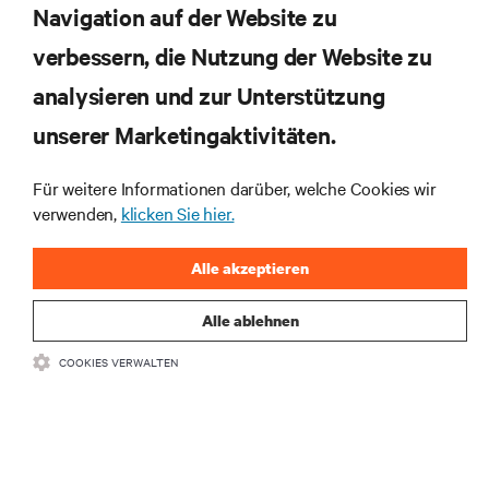
Navigation auf der Website zu
Abonnieren Sie unseren Newsletter und erhalten
die neuesten Technologietrends
verbessern, die Nutzung der Website zu
Erhalten Sie regelmäßig Updates zu den wichtigsten
analysieren und zur Unterstützung
Themen der Branche, mit aktuellen Diskussionen
und Einblicken von Experten in das
unserer Marketingaktivitäten.
Rechenzentrums- und Infrastrukturmanagement.
Für weitere Informationen darüber, welche Cookies wir
JETZT ANMELDEN
verwenden,
klicken Sie hier.
Alle akzeptieren
Alle ablehnen
COOKIES VERWALTEN
RESSOURCEN
SUPPORT