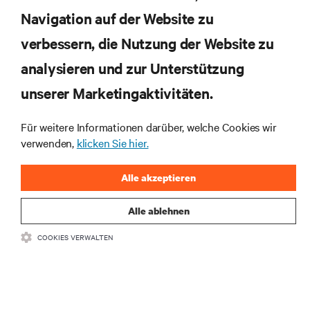
Navigation auf der Website zu
Abonnieren Sie unseren Newsletter und erhalten
die neuesten Technologietrends
verbessern, die Nutzung der Website zu
Erhalten Sie regelmäßig Updates zu den wichtigsten
analysieren und zur Unterstützung
Themen der Branche, mit aktuellen Diskussionen
und Einblicken von Experten in das
unserer Marketingaktivitäten.
Rechenzentrums- und Infrastrukturmanagement.
Für weitere Informationen darüber, welche Cookies wir
JETZT ANMELDEN
verwenden,
klicken Sie hier.
Alle akzeptieren
Alle ablehnen
COOKIES VERWALTEN
RESSOURCEN