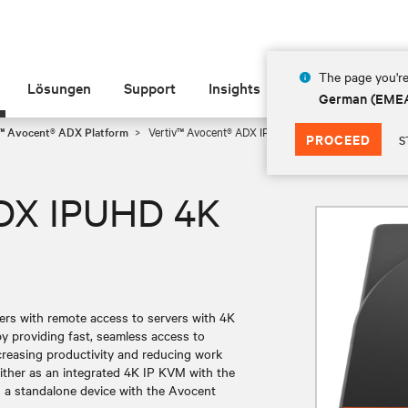
The page you're
Lösungen
Support
Insights
Über Vertiv
German (EME
v™ Avocent® ADX Platform
Vertiv™ Avocent® ADX IPUHD 4K IP KVM
PROCEED
S
ADX IPUHD 4K
rs with remote access to servers with 4K
y providing fast, seamless access to
creasing productivity and reducing work
either as an integrated 4K IP KVM with the
 standalone device with the Avocent