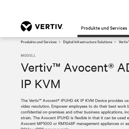
Produkte und Services
Produkte und Services
Digital Infrastructure Solutions
Verti
MODELL
Vertiv™ Avocent® 
IP KVM
The Vertiv™ Avocent® IPUHD 4K IP KVM Device provides use
video resolution. Empower employees to do their best work b
confidential on-premises and other business applications, in
strain. The Avocent IPUHD is flexible in that it can be used 
Avocent MP1000 or RM1048P management appliances or as a