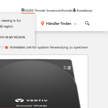
US/DE
Portals
Investoren
Kontakt
Anmeldung
 viewing is for
Händler finden
A)
region.
Search
TAY IN MY REGION
Anmelden, um für spätere Verwendung zu speichern