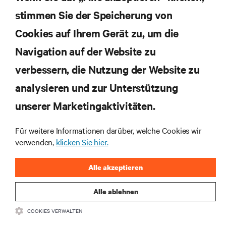
stimmen Sie der Speicherung von
Cookies auf Ihrem Gerät zu, um die
Navigation auf der Website zu
Abonnieren Sie unseren Newsletter und erhalten
die neuesten Technologietrends
verbessern, die Nutzung der Website zu
Erhalten Sie regelmäßig Updates zu den wichtigsten
analysieren und zur Unterstützung
Themen der Branche, mit aktuellen Diskussionen
und Einblicken von Experten in das
unserer Marketingaktivitäten.
Rechenzentrums- und Infrastrukturmanagement.
Für weitere Informationen darüber, welche Cookies wir
JETZT ANMELDEN
verwenden,
klicken Sie hier.
Alle akzeptieren
Alle ablehnen
COOKIES VERWALTEN