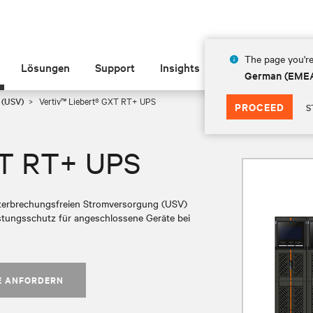
The page you're
Lösungen
Support
Insights
Über Vertiv
German (EME
 (USV)
Vertiv™ Liebert® GXT RT+ UPS
PROCEED
S
XT RT+ UPS
nterbrechungsfreien Stromversorgung (USV)
stungsschutz für angeschlossene Geräte bei
E ANFORDERN