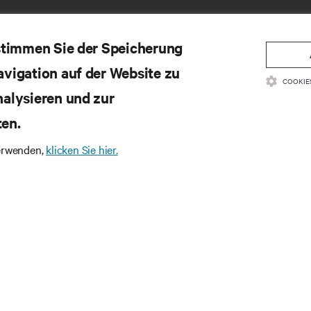
 stimmen Sie der Speicherung
avigation auf der Website zu
COOKIE
nalysieren und zur
ten.
SSOURCEN
SUPPORT
verwenden,
klicken Sie hier.
oduktdokumentation
Technischer Support
litätsrichtlinie und Zertifizierungen
Software-/Firmware-Updates
lgemeine Geschäftsbedingungen für den
Supportanfrage stellen
trieb
Feedback geben
rantieinformationen
Ansprechpartner
tente
Produktregistrierung
temap
Informations- und Produktsic
Ein Sicherheitsproblem meld