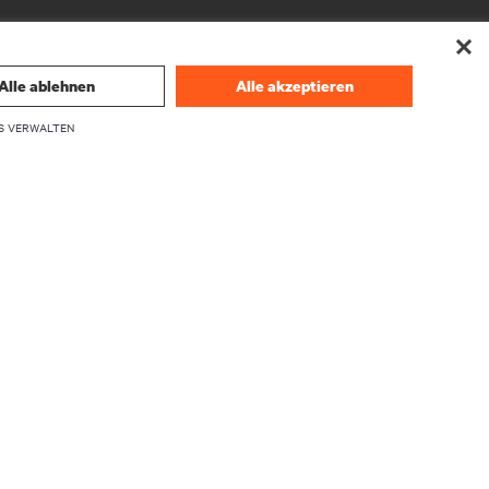
Alle ablehnen
Alle akzeptieren
S VERWALTEN
UNTERNEHMEN
Über Vertiv
Führungskräfte
Karriere
Investor Relations
Ethik und Compliance
Ihre Datenschutzoptionen
herheit
Datenschutzhinweise
en