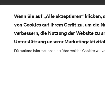
Wenn Sie auf „Alle akzeptieren“ klicken,
von Cookies auf Ihrem Gerät zu, um die N
verbessern, die Nutzung der Website zu a
Unterstützung unserer Marketingaktivitä
RE
BLEIBEN SIE MIT UNS IN KONTAKT
Für weitere Informationen darüber, welche Cookies wir 
Pr
Instagram
Qua
Al
Nutzungsbedingungen
Impressum
Erklärung zu
Ver
Datenschutz und Cookies
Ga
Toegankelijkheidsverklaring
Pa
©
2026 Vertiv Group Corp. Alle Rechte vorbehalten.
Si