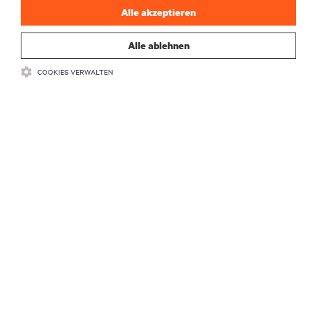
Alle akzeptieren
Alle ablehnen
COOKIES VERWALTEN
RESSOURCEN
SUPPORT
UNTERNEHMEN
BLEIBEN SIE MIT UNS IN KONTAKT